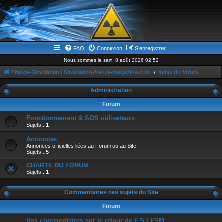
FAQ
Connexion
S’enregistrer
Nous sommes le sam. 8 août 2026 02:52
France-Simulation / Simulation-france-magazine.com
Index du forum
Administration
Forum
Fonctionnement & SOS utilisateurs
Sujets :
1
Annonces
Annonces officielles liées au Forum ou au Site
Sujets :
5
CHARTE DU FORUM
Sujets :
1
Commentaires des sujets du Site
Forum
Vos commentaires sur le retour de F.S / FSM