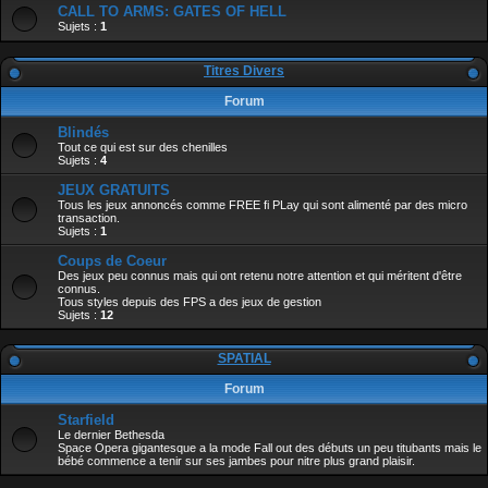
CALL TO ARMS: GATES OF HELL
Sujets :
1
Titres Divers
Forum
Blindés
Tout ce qui est sur des chenilles
Sujets :
4
JEUX GRATUITS
Tous les jeux annoncés comme FREE fi PLay qui sont alimenté par des micro
transaction.
Sujets :
1
Coups de Coeur
Des jeux peu connus mais qui ont retenu notre attention et qui méritent d'être
connus.
Tous styles depuis des FPS a des jeux de gestion
Sujets :
12
SPATIAL
Forum
Starfield
Le dernier Bethesda
Space Opera gigantesque a la mode Fall out des débuts un peu titubants mais le
bébé commence a tenir sur ses jambes pour nitre plus grand plaisir.