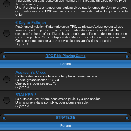
Insurgency est sans doute un des meilleurs FPS jouable en Coop contre IA ou
JcJ si on aime çà.
Une IA vraiment a la hauteur des actions vives pas le temps de s'ennuyer avec
des mods comme le ISSC on a accès a des tonnes de matos. Un jeu accessible
et fun.
6 Day to Fallujah
Plutôt une simulation d'infanterie qu'un FPS. Le niveau d'exigence est tel que
vous ne tiendrez peut être pas le choc et abandonnerez dès le début. Une
session d'un heure c'est déjà un beau succès au delà on se déconcentre et on
meurt a répétition. On sent l'apport des Marines qui ont vécu cet enfer sur place.
On ne peut que penser a cez pauvres jeunes lachés dans cet enfer.
Sujets :
1
RPG Rôle Playing Game
Forum
Assassin's Creed
La Saga des assassin face aux templier à travers les âge.
La plus grosse licence UBISOFT.
Quel avenir pour ces jeux ??
Sujets :
3
STALKER 2
La suite des Stalker que nous avons joués il y a des années.
Un monument dans son style, pour joueurs en solo.
Sujets :
2
STRATEGIE
Forum