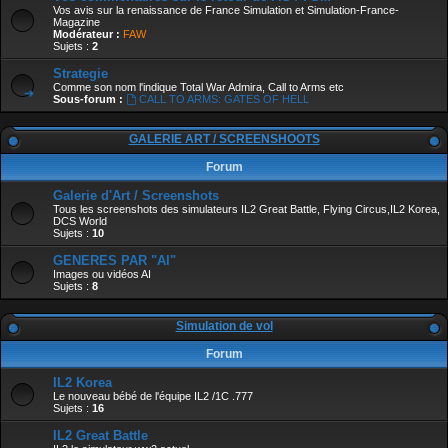
Vos avis sur la renaissance de France Simulation et Simulation-France-
Magazine
Modérateur :
FAW
Sujets :
2
Strategie
Comme son nom l'indique Total War Admira, Call to Arms etc
Sous-forum :
CALL TO ARMS: GATES OF HELL
GALERIE ART / SCREENSHOOTS
Forum
Galerie d'Art / Screenshots
Tous les screenshots des simulateurs IL2 Great Battle, Flying Circus,IL2 Korea,
DCS World
Sujets :
10
GENERES PAR "AI"
Images ou vidéos AI
Sujets :
8
Simulation de vol
Forum
IL2 Korea
Le nouveau bébé de l'équipe IL2 /1C .777
Sujets :
16
IL2 Great Battle