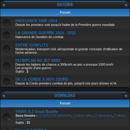
HISTOIRE
Forum
NAISSANCE 1880 -1914
Depuis les premiers vols jusqu'à l'aube de la Première guerre mondiale
LA GRANDE GUERRE 1914 - 1918
Naissance de l'aviation de combat.
ENTRE CONFLITS
Modernisation, transport civil, aéropostale et grands concepts d'utilisation de
l'arme aérienne.
DU BIPLAN AU JET WW2
Depuis les biplans de chasse a 300km/h au jets a presque 1000 km/h
Les progrès d'une guerre.
Sujets :
2
DE LA COREE A NOS JOURS
Depuis la Corée premiers combat de jets, jusqu'à nos jours drones et IA
DOWNLOAD
Forum
SKINS IL2 Great Baattle
Sous-forums :
SKINS EN DEVENIR
,
Skins Alliés
,
Skins Axe
,
Skins
Tank Crew
Sujets :
21