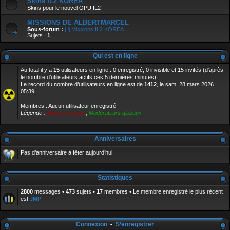
Skins IL2 KOREA
Skins pour le nouvel OPU IL2
MISSIONS DE ALBERTMARCEL
Sous-forum :
Missions IL2 KOREA
Sujets :
1
Qui est en ligne
Au total il y a
15
utilisateurs en ligne : 0 enregistré, 0 invisible et 15 invités (d’après
le nombre d’utilisateurs actifs ces 5 dernières minutes)
Le record du nombre d’utilisateurs en ligne est de
1412
, le sam. 28 mars 2026
05:39
Membres : Aucun utilisateur enregistré
Légende :
Administrateurs
,
Modérateurs globaux
Anniversaires
Pas d’anniversaire à fêter aujourd’hui
Statistiques
2800
messages •
473
sujets •
17
membres • Le membre enregistré le plus récent
est
JMP
.
Connexion
•
S’enregistrer