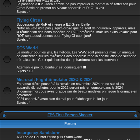
IL2 le simulateur ww2 actuel.
Le passage a IL2 Korea semble ne pas impliquer la mort et la désaffection pour
Great Battle on promet nouveaux appareils et DLC.. a voir
Sujets :
4
Flying Circus
Successeur de RoF et intégré a IL2 Great Battle.
Notre naïveté n'ira pas jusqu'à croire que ce sont de nouveaux appareils, mais
la réutilisation des bons modèles de ROF améliorés, mais les skins valable pour
ROF sont aussi bonnes pour Flying Circue.. juré!
Sujets :
4
DCS World
Le meilleur pour les jets, les hélicos. Les WW2 sont présents mais un manque
de cohérence sur les millésimes des appareils rend la construction de scénario
très aléatoire. Ceux qui cherche du top hardcore sont les bienvenus.
Attention le prix du bonheur est conséquent !!!
Sujets :
10
Microsoft Flight Simulator 202O & 2024
En passe d'être poussé à la retraite en novembre 2024 on ne sait si les
appareils dlc achetés pour le 2022 seront pris en compte dans le 2024
Si comme moi vous avez craqué sur de beaux modèles on risque la grimace en
novembre
2024 est arrivé avec bien du mal pour télécharger le 1er jour
Sujets :
4
FPS First Person Shooter
Forum
Insurgency Sandstorm
ADD on de Counter Strike puis Stand Alone