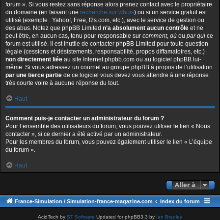
forum ». Si vous restez sans réponse alors prenez contact avec le propriétaire
du domaine (en faisant une
recherche sur whois
) ou si un service gratuit est
utilisé (exemple : Yahoo!, Free, f2s.com, etc.), avec le service de gestion ou
des abus. Notez que phpBB Limited
n’a absolument aucun contrôle
et ne
peut être, en aucun cas, tenu pour responsable sur
comment
,
où
ou
par qui
ce
forum est utilisé. Il est inutile de contacter phpBB Limited pour toute question
légale (cessions et désistements, responsabilité, propos diffamatoires, etc.)
non directement liée
au site Internet phpbb.com ou au logiciel phpBB lui-
même. Si vous adressez un courriel au groupe phpBB à propos de l’utilisation
par une tierce partie
de ce logiciel vous devez vous attendre à une réponse
très courte voire à aucune réponse du tout.
Haut
Comment puis-je contacter un administrateur du forum ?
Pour l’ensemble des utilisateurs du forum, vous pouvez utiliser le lien « Nous
contacter », si ce dernier a été activé par un administrateur.
Pour les membres du forum, vous pouvez également utiliser le lien « L’équipe
du forum ».
Haut
Aller à
France-Simulation / Simulation-france-magazine.com
Index du forum
AcidTech by
ST Software
Updated for phpBB3.3 by
Ian Bradley