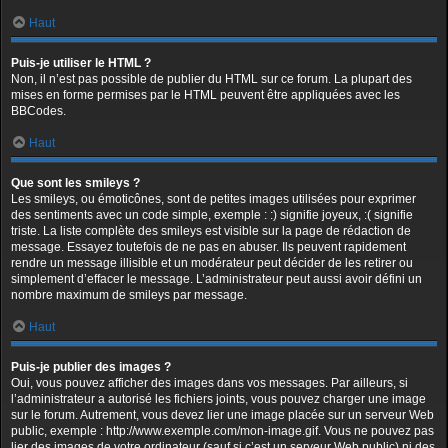
Haut
Puis-je utiliser le HTML ?
Non, il n’est pas possible de publier du HTML sur ce forum. La plupart des
mises en forme permises par le HTML peuvent être appliquées avec les
BBCodes.
Haut
Que sont les smileys ?
Les smileys, ou émoticônes, sont de petites images utilisées pour exprimer
des sentiments avec un code simple, exemple : :) signifie joyeux, :( signifie
triste. La liste complète des smileys est visible sur la page de rédaction de
message. Essayez toutefois de ne pas en abuser. Ils peuvent rapidement
rendre un message illisible et un modérateur peut décider de les retirer ou
simplement d’effacer le message. L’administrateur peut aussi avoir défini un
nombre maximum de smileys par message.
Haut
Puis-je publier des images ?
Oui, vous pouvez afficher des images dans vos messages. Par ailleurs, si
l’administrateur a autorisé les fichiers joints, vous pouvez charger une image
sur le forum. Autrement, vous devez lier une image placée sur un serveur Web
public, exemple : http://www.exemple.com/mon-image.gif. Vous ne pouvez pas
lier des images de votre ordinateur (sauf si c’est un serveur Web public) ni des