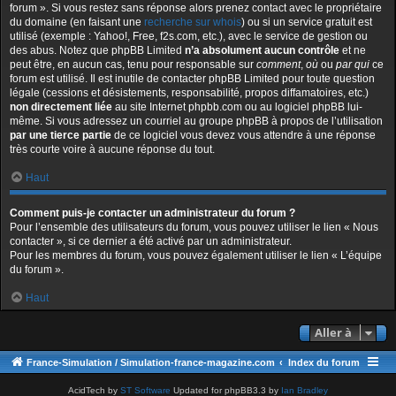
forum ». Si vous restez sans réponse alors prenez contact avec le propriétaire
du domaine (en faisant une
recherche sur whois
) ou si un service gratuit est
utilisé (exemple : Yahoo!, Free, f2s.com, etc.), avec le service de gestion ou
des abus. Notez que phpBB Limited
n’a absolument aucun contrôle
et ne
peut être, en aucun cas, tenu pour responsable sur
comment
,
où
ou
par qui
ce
forum est utilisé. Il est inutile de contacter phpBB Limited pour toute question
légale (cessions et désistements, responsabilité, propos diffamatoires, etc.)
non directement liée
au site Internet phpbb.com ou au logiciel phpBB lui-
même. Si vous adressez un courriel au groupe phpBB à propos de l’utilisation
par une tierce partie
de ce logiciel vous devez vous attendre à une réponse
très courte voire à aucune réponse du tout.
Haut
Comment puis-je contacter un administrateur du forum ?
Pour l’ensemble des utilisateurs du forum, vous pouvez utiliser le lien « Nous
contacter », si ce dernier a été activé par un administrateur.
Pour les membres du forum, vous pouvez également utiliser le lien « L’équipe
du forum ».
Haut
Aller à
France-Simulation / Simulation-france-magazine.com
Index du forum
AcidTech by
ST Software
Updated for phpBB3.3 by
Ian Bradley