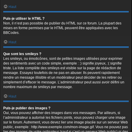
Haut
Puis-je utiliser le HTML ?
Non, il n’est pas possible de publier du HTML sur ce forum. La plupart des
mises en forme permises par le HTML peuvent être appliquées avec les
BBCodes.
Haut
Que sont les smileys ?
Les smileys, ou émoticônes, sont de petites images utilisées pour exprimer
des sentiments avec un code simple, exemple : :) signifie joyeux, :( signifie
triste. La liste complète des smileys est visible sur la page de rédaction de
message. Essayez toutefois de ne pas en abuser. Ils peuvent rapidement
rendre un message illisible et un modérateur peut décider de les retirer ou
simplement d’effacer le message. L’administrateur peut aussi avoir défini un
nombre maximum de smileys par message.
Haut
Puis-je publier des images ?
Oui, vous pouvez afficher des images dans vos messages. Par ailleurs, si
l’administrateur a autorisé les fichiers joints, vous pouvez charger une image
sur le forum. Autrement, vous devez lier une image placée sur un serveur Web
public, exemple : http://www.exemple.com/mon-image.gif. Vous ne pouvez pas
lier des images de votre ordinateur (sauf si c’est un serveur Web public) ni des