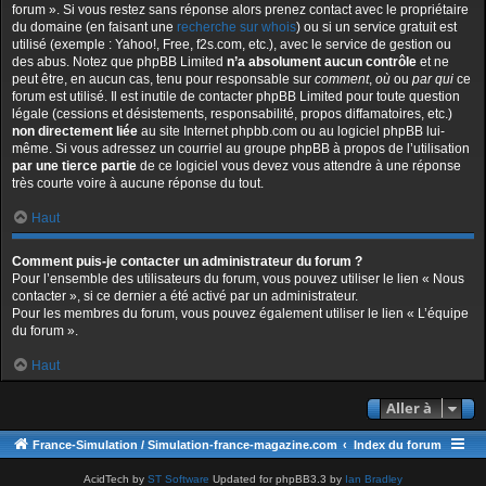
forum ». Si vous restez sans réponse alors prenez contact avec le propriétaire
du domaine (en faisant une
recherche sur whois
) ou si un service gratuit est
utilisé (exemple : Yahoo!, Free, f2s.com, etc.), avec le service de gestion ou
des abus. Notez que phpBB Limited
n’a absolument aucun contrôle
et ne
peut être, en aucun cas, tenu pour responsable sur
comment
,
où
ou
par qui
ce
forum est utilisé. Il est inutile de contacter phpBB Limited pour toute question
légale (cessions et désistements, responsabilité, propos diffamatoires, etc.)
non directement liée
au site Internet phpbb.com ou au logiciel phpBB lui-
même. Si vous adressez un courriel au groupe phpBB à propos de l’utilisation
par une tierce partie
de ce logiciel vous devez vous attendre à une réponse
très courte voire à aucune réponse du tout.
Haut
Comment puis-je contacter un administrateur du forum ?
Pour l’ensemble des utilisateurs du forum, vous pouvez utiliser le lien « Nous
contacter », si ce dernier a été activé par un administrateur.
Pour les membres du forum, vous pouvez également utiliser le lien « L’équipe
du forum ».
Haut
Aller à
France-Simulation / Simulation-france-magazine.com
Index du forum
AcidTech by
ST Software
Updated for phpBB3.3 by
Ian Bradley