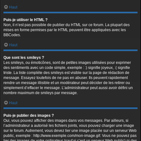
Haut
Puis-je utiliser le HTML ?
Non, il n’est pas possible de publier du HTML sur ce forum. La plupart des
mises en forme permises par le HTML peuvent être appliquées avec les
BBCodes.
Haut
Que sont les smileys ?
Les smileys, ou émoticônes, sont de petites images utilisées pour exprimer
des sentiments avec un code simple, exemple : :) signifie joyeux, :( signifie
triste. La liste complète des smileys est visible sur la page de rédaction de
message. Essayez toutefois de ne pas en abuser. Ils peuvent rapidement
rendre un message illisible et un modérateur peut décider de les retirer ou
simplement d’effacer le message. L’administrateur peut aussi avoir défini un
nombre maximum de smileys par message.
Haut
Puis-je publier des images ?
Oui, vous pouvez afficher des images dans vos messages. Par ailleurs, si
l’administrateur a autorisé les fichiers joints, vous pouvez charger une image
sur le forum. Autrement, vous devez lier une image placée sur un serveur Web
public, exemple : http://www.exemple.com/mon-image.gif. Vous ne pouvez pas
lier des images de votre ordinateur (sauf si c’est un serveur Web public) ni des