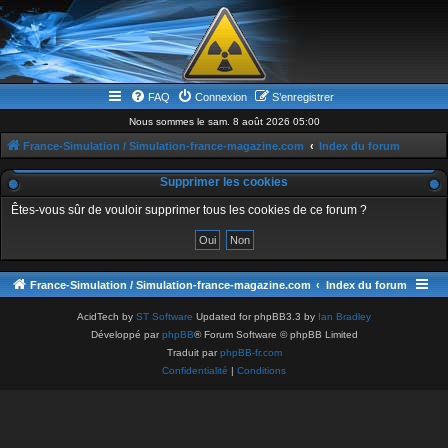
FAQ
Connexion
S’enregistrer
Nous sommes le sam. 8 août 2026 05:00
France-Simulation / Simulation-france-magazine.com
Index du forum
Supprimer les cookies
Êtes-vous sûr de vouloir supprimer tous les cookies de ce forum ?
France-Simulation / Simulation-france-magazine.com
Index du forum
AcidTech by
ST Software
Updated for phpBB3.3 by
Ian Bradley
Développé par
phpBB
® Forum Software © phpBB Limited
Traduit par
phpBB-fr.com
Confidentialité
|
Conditions