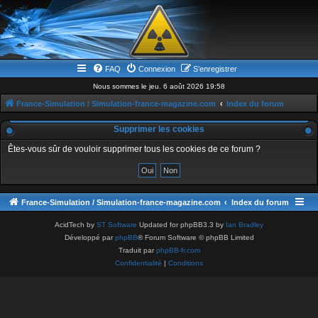
FAQ
Connexion
S’enregistrer
Nous sommes le jeu. 6 août 2026 19:58
France-Simulation / Simulation-france-magazine.com
Index du forum
Supprimer les cookies
Êtes-vous sûr de vouloir supprimer tous les cookies de ce forum ?
France-Simulation / Simulation-france-magazine.com
Index du forum
AcidTech by
ST Software
Updated for phpBB3.3 by
Ian Bradley
Développé par
phpBB
® Forum Software © phpBB Limited
Traduit par
phpBB-fr.com
Confidentialité
|
Conditions