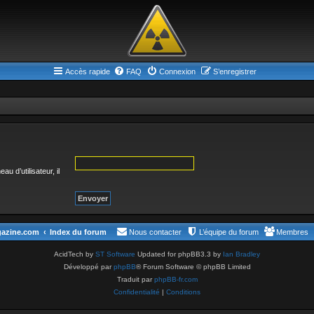
Accès rapide
FAQ
Connexion
S’enregistrer
 d’utilisateur, il
gazine.com
Index du forum
Nous contacter
L’équipe du forum
Membres
AcidTech by
ST Software
Updated for phpBB3.3 by
Ian Bradley
Développé par
phpBB
® Forum Software © phpBB Limited
Traduit par
phpBB-fr.com
Confidentialité
|
Conditions