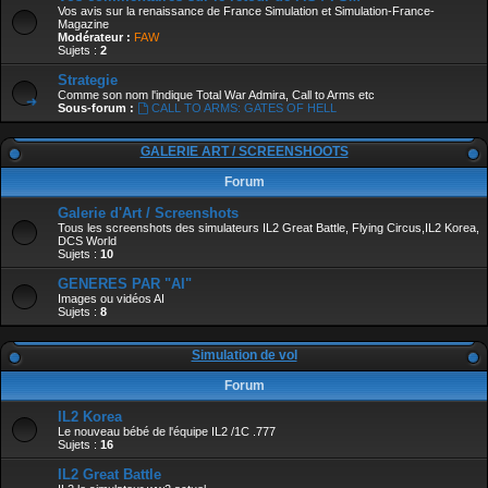
Vos avis sur la renaissance de France Simulation et Simulation-France-
Magazine
Modérateur :
FAW
Sujets :
2
Strategie
Comme son nom l'indique Total War Admira, Call to Arms etc
Sous-forum :
CALL TO ARMS: GATES OF HELL
GALERIE ART / SCREENSHOOTS
Forum
Galerie d'Art / Screenshots
Tous les screenshots des simulateurs IL2 Great Battle, Flying Circus,IL2 Korea,
DCS World
Sujets :
10
GENERES PAR "AI"
Images ou vidéos AI
Sujets :
8
Simulation de vol
Forum
IL2 Korea
Le nouveau bébé de l'équipe IL2 /1C .777
Sujets :
16
IL2 Great Battle