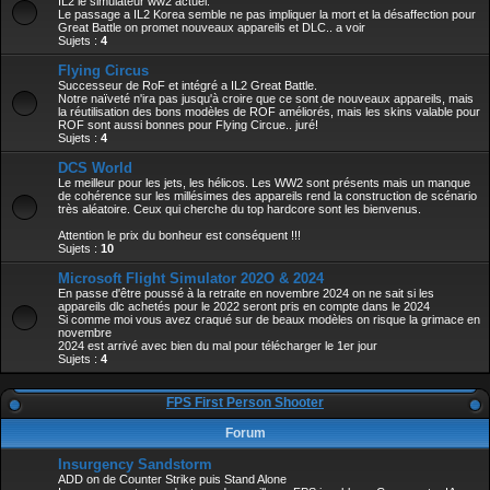
IL2 le simulateur ww2 actuel.
Le passage a IL2 Korea semble ne pas impliquer la mort et la désaffection pour
Great Battle on promet nouveaux appareils et DLC.. a voir
Sujets :
4
Flying Circus
Successeur de RoF et intégré a IL2 Great Battle.
Notre naïveté n'ira pas jusqu'à croire que ce sont de nouveaux appareils, mais
la réutilisation des bons modèles de ROF améliorés, mais les skins valable pour
ROF sont aussi bonnes pour Flying Circue.. juré!
Sujets :
4
DCS World
Le meilleur pour les jets, les hélicos. Les WW2 sont présents mais un manque
de cohérence sur les millésimes des appareils rend la construction de scénario
très aléatoire. Ceux qui cherche du top hardcore sont les bienvenus.
Attention le prix du bonheur est conséquent !!!
Sujets :
10
Microsoft Flight Simulator 202O & 2024
En passe d'être poussé à la retraite en novembre 2024 on ne sait si les
appareils dlc achetés pour le 2022 seront pris en compte dans le 2024
Si comme moi vous avez craqué sur de beaux modèles on risque la grimace en
novembre
2024 est arrivé avec bien du mal pour télécharger le 1er jour
Sujets :
4
FPS First Person Shooter
Forum
Insurgency Sandstorm
ADD on de Counter Strike puis Stand Alone