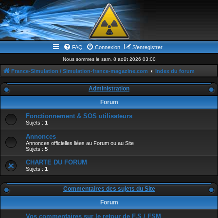
FAQ
Connexion
S’enregistrer
Nous sommes le sam. 8 août 2026 03:00
France-Simulation / Simulation-france-magazine.com
Index du forum
Administration
Forum
Fonctionnement & SOS utilisateurs
Sujets :
1
Annonces
Annonces officielles liées au Forum ou au Site
Sujets :
5
CHARTE DU FORUM
Sujets :
1
Commentaires des sujets du Site
Forum
Vos commentaires sur le retour de F.S / FSM