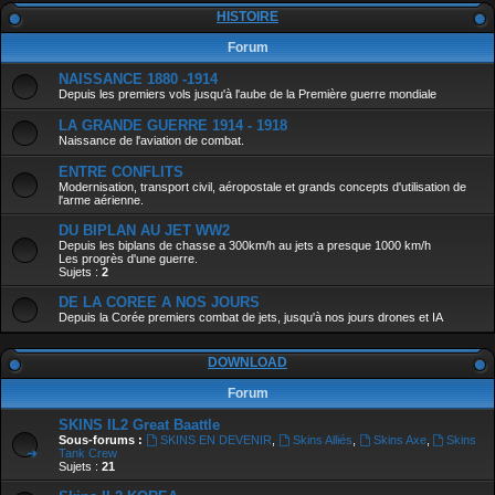
HISTOIRE
Forum
NAISSANCE 1880 -1914
Depuis les premiers vols jusqu'à l'aube de la Première guerre mondiale
LA GRANDE GUERRE 1914 - 1918
Naissance de l'aviation de combat.
ENTRE CONFLITS
Modernisation, transport civil, aéropostale et grands concepts d'utilisation de
l'arme aérienne.
DU BIPLAN AU JET WW2
Depuis les biplans de chasse a 300km/h au jets a presque 1000 km/h
Les progrès d'une guerre.
Sujets :
2
DE LA COREE A NOS JOURS
Depuis la Corée premiers combat de jets, jusqu'à nos jours drones et IA
DOWNLOAD
Forum
SKINS IL2 Great Baattle
Sous-forums :
SKINS EN DEVENIR
,
Skins Alliés
,
Skins Axe
,
Skins
Tank Crew
Sujets :
21