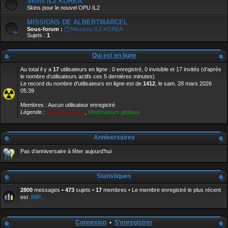
Skins IL2 KOREA
Skins pour le nouvel OPU IL2
MISSIONS DE ALBERTMARCEL
Sous-forum :
Missions IL2 KOREA
Sujets :
1
Qui est en ligne
Au total il y a
17
utilisateurs en ligne : 0 enregistré, 0 invisible et 17 invités (d’après
le nombre d’utilisateurs actifs ces 5 dernières minutes)
Le record du nombre d’utilisateurs en ligne est de
1412
, le sam. 28 mars 2026
05:39
Membres : Aucun utilisateur enregistré
Légende :
Administrateurs
,
Modérateurs globaux
Anniversaires
Pas d’anniversaire à fêter aujourd’hui
Statistiques
2800
messages •
473
sujets •
17
membres • Le membre enregistré le plus récent
est
JMP
.
Connexion
•
S’enregistrer