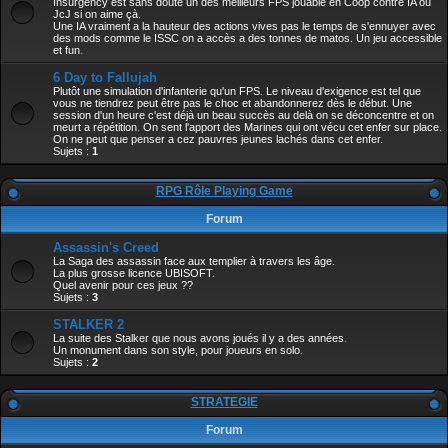
Insurgency est sans doute un des meilleurs FPS jouable en Coop contre IA ou
JcJ si on aime çà.
Une IA vraiment a la hauteur des actions vives pas le temps de s'ennuyer avec
des mods comme le ISSC on a accès a des tonnes de matos. Un jeu accessible
et fun.
6 Day to Fallujah
Plutôt une simulation d'infanterie qu'un FPS. Le niveau d'exigence est tel que
vous ne tiendrez peut être pas le choc et abandonnerez dès le début. Une
session d'un heure c'est déjà un beau succès au delà on se déconcentre et on
meurt a répétition. On sent l'apport des Marines qui ont vécu cet enfer sur place.
On ne peut que penser a cez pauvres jeunes lachés dans cet enfer.
Sujets :
1
RPG Rôle Playing Game
Forum
Assassin's Creed
La Saga des assassin face aux templier à travers les âge.
La plus grosse licence UBISOFT.
Quel avenir pour ces jeux ??
Sujets :
3
STALKER 2
La suite des Stalker que nous avons joués il y a des années.
Un monument dans son style, pour joueurs en solo.
Sujets :
2
STRATEGIE
Forum