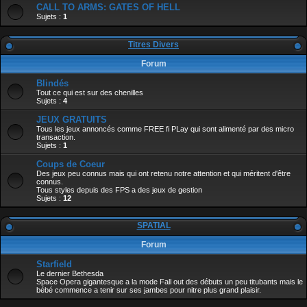
CALL TO ARMS: GATES OF HELL
Sujets :
1
Titres Divers
Forum
Blindés
Tout ce qui est sur des chenilles
Sujets :
4
JEUX GRATUITS
Tous les jeux annoncés comme FREE fi PLay qui sont alimenté par des micro
transaction.
Sujets :
1
Coups de Coeur
Des jeux peu connus mais qui ont retenu notre attention et qui méritent d'être
connus.
Tous styles depuis des FPS a des jeux de gestion
Sujets :
12
SPATIAL
Forum
Starfield
Le dernier Bethesda
Space Opera gigantesque a la mode Fall out des débuts un peu titubants mais le
bébé commence a tenir sur ses jambes pour nitre plus grand plaisir.