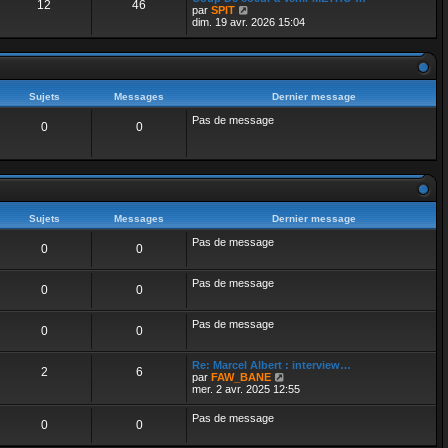
12
46
r
g
l
V
par
SPIT
n
e
e
o
dim. 19 avr. 2026 15:04
i
d
i
e
e
r
r
r
l
m
n
e
e
i
d
s
e
e
Sujets
Messages
Dernier message
s
r
r
a
m
n
Pas de message
g
0
0
e
i
e
s
e
s
r
a
m
g
e
e
s
s
a
Sujets
Messages
Dernier message
g
e
Pas de message
0
0
Pas de message
0
0
Pas de message
0
0
Re: Marcel Albert : interview…
2
6
V
par
FAW_BANE
o
mer. 2 avr. 2025 12:55
i
r
Pas de message
0
0
l
e