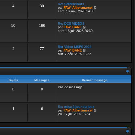
e
a
r
Re: Screenshots
r
g
4
30
l
V
par
FAW_Albertmarcel
n
e
e
o
sam. 10 janv. 2026 14:03
i
d
i
e
e
r
r
r
l
m
Re: DCS VIDEOS
n
10
166
e
V
e
par
FAW_BANE
i
d
o
s
sam. 13 juin 2026 20:30
e
e
i
s
r
r
r
a
m
n
l
g
e
i
e
e
s
Re: Video MSFS 2024
e
4
77
d
s
V
par
FAW_BANE
r
e
a
o
dim. 7 déc. 2025 16:32
m
r
g
i
e
n
e
r
s
i
l
s
e
e
a
r
d
g
m
e
e
e
r
Sujets
Messages
Dernier message
s
n
s
i
Pas de message
a
0
0
e
g
r
e
m
e
s
Re: mise à jour du jeux
s
1
6
V
par
FAW_Albertmarcel
a
o
jeu. 17 juil. 2025 13:34
g
i
e
r
l
e
d