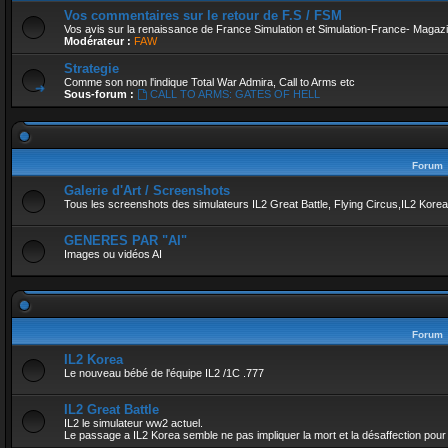
Vos commentaires sur le retour de F.S / FSM
Vos avis sur la renaissance de France Simulation et Simulation-France- Magaz
Modérateur :
FAW
Strategie
Comme son nom l'indique Total War Admira, Call to Arms etc
Sous-forum :
CALL TO ARMS: GATES OF HELL
Forum
Galerie d'Art / Screenshots
Tous les screenshots des simulateurs IL2 Great Battle, Flying Circus,IL2 Kor
GENERES PAR "AI"
Images ou vidéos AI
Forum
IL2 Korea
Le nouveau bébé de l'équipe IL2 /1C .777
IL2 Great Battle
IL2 le simulateur ww2 actuel.
Le passage a IL2 Korea semble ne pas impliquer la mort et la désaffection pour