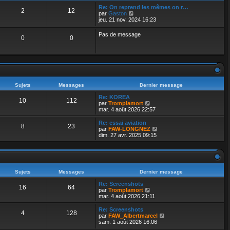
r
r
a
m
Re: On reprend les mêmes on r…
n
2
12
g
e
V
par
Gaston
i
e
s
o
jeu. 21 nov. 2024 16:23
e
s
i
r
a
r
m
Pas de message
g
0
0
l
e
e
e
s
d
s
e
a
r
g
n
e
i
e
Sujets
Messages
Dernier message
r
m
Re: KOREA
e
10
112
V
par
Tromplamort
s
o
mar. 4 août 2026 22:57
s
i
a
r
Re: essai aviation
g
8
23
l
V
par
FAW-LONGNEZ
e
e
o
dim. 27 avr. 2025 09:15
d
i
e
r
r
l
n
e
i
d
e
e
Sujets
Messages
Dernier message
r
r
m
Re: Screenshots
n
16
64
e
V
par
Tromplamort
i
s
o
mar. 4 août 2026 21:11
e
s
i
r
a
r
m
Re: Screenshots
4
128
g
l
e
V
par
FAW_Albertmarcel
e
e
s
o
sam. 1 août 2026 16:06
d
s
i