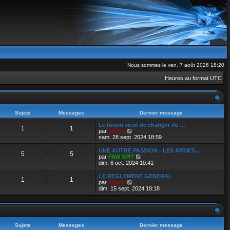
Nous sommes le ven. 7 août 2026 18:20
Heures au format
UTC
Sujets
Messages
Dernier message
Le forum vient de changer de …
1
1
V
par
admin
o
sam. 28 sept. 2024 18:59
i
r
UNE AUTRE PASSION - LES ARMES…
5
5
l
V
par
FAW SPIT
e
o
dim. 6 oct. 2024 10:41
d
i
e
r
LE REGLEMENT GENERAL
1
1
r
l
V
par
admin
n
e
o
dim. 15 sept. 2024 18:18
i
d
i
e
e
r
r
r
l
m
n
e
e
i
d
s
e
e
Sujets
Messages
Dernier message
s