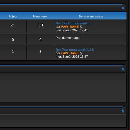
d
e
r
n
i
Sujets
Messages
Dernier message
e
r
Re: Les trucs à venir.....
m
21
381
V
par
FAW_BANE
e
o
ven. 7 août 2026 17:41
s
i
s
r
Pas de message
a
0
0
l
g
e
e
d
Re: Two more week IL2 K
e
1
3
V
par
FAW_BANE
r
o
mer. 5 août 2026 13:57
n
i
i
r
e
l
r
e
m
d
e
e
s
r
s
n
a
i
g
e
e
r
m
e
s
s
a
g
e