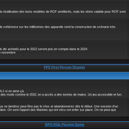
 la réutilisation des bons modèles de ROF améliorés, mais les skins valable pour ROF sont
e cohérence sur les millésimes des appareils rend la construction de scénario très
ils dlc achetés pour le 2022 seront pris en compte dans le 2024
en novembre
FPS First Person Shooter
JcJ si on aime çà.
c des mods comme le ISSC on a accès a des tonnes de matos. Un jeu accessible et fun.
vous ne tiendrez peut être pas le choc et abandonnerez dès le début. Une session d'un
tion. On sent l'apport des Marines qui ont vécu cet enfer sur place. On ne peut que
RPG Rôle Playing Game