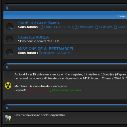
Forum
SKINS IL2 Great Baattle
Sous-forums :
SKINS EN DEVENIR
,
Skins Alliés
,
Skins Axe
,
Skins
Skins IL2 KOREA
Skins pour le nouvel OPU IL2
MISSIONS DE ALBERTMARCEL
Sous-forum :
Missions IL2 KOREA
Au total il y a
15
utilisateurs en ligne : 0 enregistré, 0 invisible et 15 invités (d’apr
Le record du nombre d’utilisateurs en ligne est de
1412
, le sam. 28 mars 2026 05:
Membres : Aucun utilisateur enregistré
Légende :
Administrateurs
,
Modérateurs globaux
Pas d’anniversaire à fêter aujourd’hui