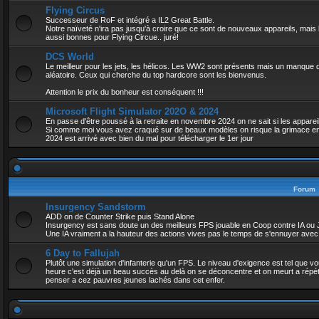
Flying Circus
Successeur de RoF et intégré a IL2 Great Battle.
Notre naïveté n'ira pas jusqu'à croire que ce sont de nouveaux appareils, mais
aussi bonnes pour Flying Circue.. juré!
DCS World
Le meilleur pour les jets, les hélicos. Les WW2 sont présents mais un manque d
aléatoire. Ceux qui cherche du top hardcore sont les bienvenus.
Attention le prix du bonheur est conséquent !!!
Microsoft Flight Simulator 202O & 2024
En passe d'être poussé à la retraite en novembre 2024 on ne sait si les appare
Si comme moi vous avez craqué sur de beaux modèles on risque la grimace 
2024 est arrivé avec bien du mal pour télécharger le 1er jour
Forum
Insurgency Sandstorm
ADD on de Counter Strike puis Stand Alone
Insurgency est sans doute un des meilleurs FPS jouable en Coop contre IA ou 
Une IA vraiment a la hauteur des actions vives pas le temps de s'ennuyer ave
6 Day to Fallujah
Plutôt une simulation d'infanterie qu'un FPS. Le niveau d'exigence est tel que 
heure c'est déjà un beau succès au delà on se déconcentre et on meurt a répéti
penser a cez pauvres jeunes lachés dans cet enfer.