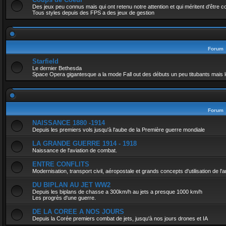
Des jeux peu connus mais qui ont retenu notre attention et qui méritent d'être 
Tous styles depuis des FPS a des jeux de gestion
Forum
Starfield
Le dernier Bethesda
Space Opera gigantesque a la mode Fall out des débuts un peu titubants mais l
Forum
NAISSANCE 1880 -1914
Depuis les premiers vols jusqu'à l'aube de la Première guerre mondiale
LA GRANDE GUERRE 1914 - 1918
Naissance de l'aviation de combat.
ENTRE CONFLITS
Modernisation, transport civil, aéropostale et grands concepts d'utilisation de l'
DU BIPLAN AU JET WW2
Depuis les biplans de chasse a 300km/h au jets a presque 1000 km/h
Les progrès d'une guerre.
DE LA COREE A NOS JOURS
Depuis la Corée premiers combat de jets, jusqu'à nos jours drones et IA