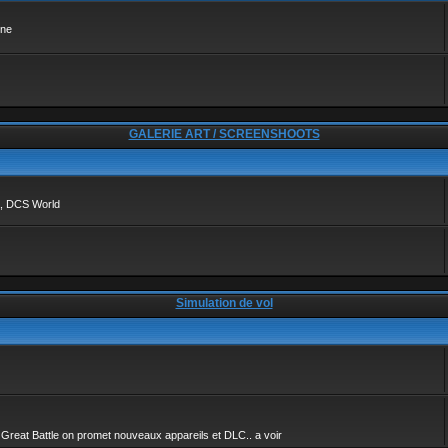
ine
GALERIE ART / SCREENSHOOTS
ea, DCS World
Simulation de vol
 Great Battle on promet nouveaux appareils et DLC.. a voir