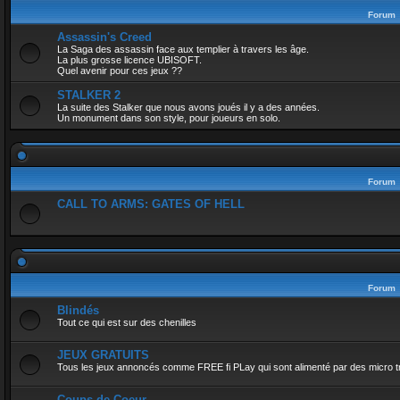
Forum
Assassin's Creed
La Saga des assassin face aux templier à travers les âge.
La plus grosse licence UBISOFT.
Quel avenir pour ces jeux ??
STALKER 2
La suite des Stalker que nous avons joués il y a des années.
Un monument dans son style, pour joueurs en solo.
Forum
CALL TO ARMS: GATES OF HELL
Forum
Blindés
Tout ce qui est sur des chenilles
JEUX GRATUITS
Tous les jeux annoncés comme FREE fi PLay qui sont alimenté par des micro t
Coups de Coeur