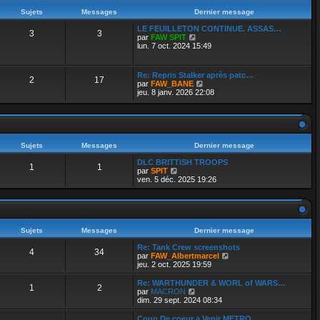
e
r
Sujets
Messages
Dernier message
n
i
LE FEUILLETON CONTINUE. ASSAS…
3
3
e
V
par
FAW SPIT
r
o
lun. 7 oct. 2024 15:49
m
i
e
r
s
l
Re: Repris Stalker après patc…
s
2
17
e
V
par
FAW_BANE
a
d
o
jeu. 8 janv. 2026 22:08
g
e
i
e
r
r
n
l
i
e
e
d
r
e
Sujets
Messages
Dernier message
m
r
e
n
DLC BRITTISH TROOPS
s
1
1
i
V
par
SPIT
s
e
o
ven. 5 déc. 2025 19:26
a
r
i
g
m
r
e
e
l
s
e
s
d
a
e
Sujets
Messages
Dernier message
g
r
e
Re: Tank Crew screenshots
n
4
34
V
par
FAW_Albertmarcel
i
o
jeu. 2 oct. 2025 19:59
e
i
r
r
m
Re: WARTHUNDER & WORL of WARS…
1
2
l
e
V
par
MACRON
e
s
o
dim. 29 sept. 2024 08:34
d
s
i
e
a
r
Coup De coeur a Venir METRO …