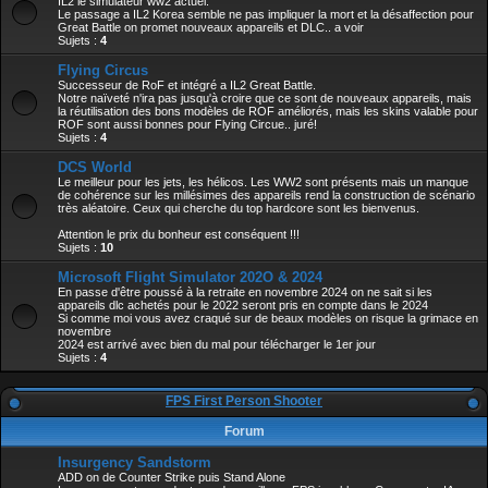
IL2 le simulateur ww2 actuel.
Le passage a IL2 Korea semble ne pas impliquer la mort et la désaffection pour
Great Battle on promet nouveaux appareils et DLC.. a voir
Sujets :
4
Flying Circus
Successeur de RoF et intégré a IL2 Great Battle.
Notre naïveté n'ira pas jusqu'à croire que ce sont de nouveaux appareils, mais
la réutilisation des bons modèles de ROF améliorés, mais les skins valable pour
ROF sont aussi bonnes pour Flying Circue.. juré!
Sujets :
4
DCS World
Le meilleur pour les jets, les hélicos. Les WW2 sont présents mais un manque
de cohérence sur les millésimes des appareils rend la construction de scénario
très aléatoire. Ceux qui cherche du top hardcore sont les bienvenus.
Attention le prix du bonheur est conséquent !!!
Sujets :
10
Microsoft Flight Simulator 202O & 2024
En passe d'être poussé à la retraite en novembre 2024 on ne sait si les
appareils dlc achetés pour le 2022 seront pris en compte dans le 2024
Si comme moi vous avez craqué sur de beaux modèles on risque la grimace en
novembre
2024 est arrivé avec bien du mal pour télécharger le 1er jour
Sujets :
4
FPS First Person Shooter
Forum
Insurgency Sandstorm
ADD on de Counter Strike puis Stand Alone