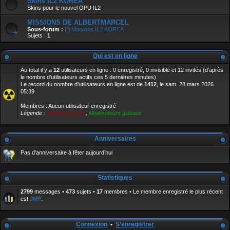
Skins IL2 KOREA
Skins pour le nouvel OPU IL2
MISSIONS DE ALBERTMARCEL
Sous-forum :
Missions IL2 KOREA
Sujets :
1
Qui est en ligne
Au total il y a
12
utilisateurs en ligne : 0 enregistré, 0 invisible et 12 invités (d’après
le nombre d’utilisateurs actifs ces 5 dernières minutes)
Le record du nombre d’utilisateurs en ligne est de
1412
, le sam. 28 mars 2026
05:39
Membres : Aucun utilisateur enregistré
Légende :
Administrateurs
,
Modérateurs globaux
Anniversaires
Pas d’anniversaire à fêter aujourd’hui
Statistiques
2799
messages •
473
sujets •
17
membres • Le membre enregistré le plus récent
est
JMP
.
Connexion
•
S’enregistrer