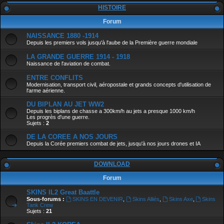
HISTOIRE
Forum
NAISSANCE 1880 -1914
Depuis les premiers vols jusqu'à l'aube de la Première guerre mondiale
LA GRANDE GUERRE 1914 - 1918
Naissance de l'aviation de combat.
ENTRE CONFLITS
Modernisation, transport civil, aéropostale et grands concepts d'utilisation de
l'arme aérienne.
DU BIPLAN AU JET WW2
Depuis les biplans de chasse a 300km/h au jets a presque 1000 km/h
Les progrès d'une guerre.
Sujets :
2
DE LA COREE A NOS JOURS
Depuis la Corée premiers combat de jets, jusqu'à nos jours drones et IA
DOWNLOAD
Forum
SKINS IL2 Great Baattle
Sous-forums :
SKINS EN DEVENIR
,
Skins Alliés
,
Skins Axe
,
Skins
Tank Crew
Sujets :
21