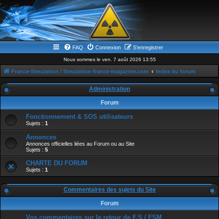
FAQ
Connexion
S’enregistrer
Nous sommes le ven. 7 août 2026 13:55
France-Simulation / Simulation-france-magazine.com
Index du forum
Administration
Forum
Fonctionnement & SOS utilisateurs
Sujets :
1
Annonces
Annonces officielles liées au Forum ou au Site
Sujets :
5
CHARTE DU FORUM
Sujets :
1
Commentaires des sujets du Site
Forum
Vos commentaires sur le retour de F.S / FSM