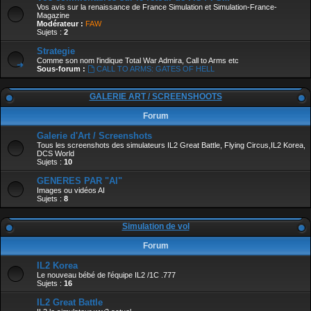
Vos avis sur la renaissance de France Simulation et Simulation-France-
Magazine
Modérateur :
FAW
Sujets :
2
Strategie
Comme son nom l'indique Total War Admira, Call to Arms etc
Sous-forum :
CALL TO ARMS: GATES OF HELL
GALERIE ART / SCREENSHOOTS
Forum
Galerie d'Art / Screenshots
Tous les screenshots des simulateurs IL2 Great Battle, Flying Circus,IL2 Korea,
DCS World
Sujets :
10
GENERES PAR "AI"
Images ou vidéos AI
Sujets :
8
Simulation de vol
Forum
IL2 Korea
Le nouveau bébé de l'équipe IL2 /1C .777
Sujets :
16
IL2 Great Battle