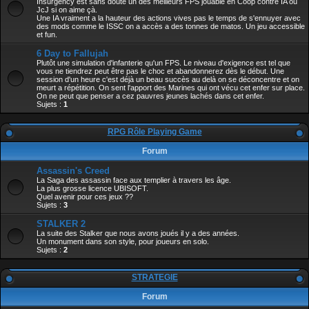
Insurgency est sans doute un des meilleurs FPS jouable en Coop contre IA ou
JcJ si on aime çà.
Une IA vraiment a la hauteur des actions vives pas le temps de s'ennuyer avec
des mods comme le ISSC on a accès a des tonnes de matos. Un jeu accessible
et fun.
6 Day to Fallujah
Plutôt une simulation d'infanterie qu'un FPS. Le niveau d'exigence est tel que
vous ne tiendrez peut être pas le choc et abandonnerez dès le début. Une
session d'un heure c'est déjà un beau succès au delà on se déconcentre et on
meurt a répétition. On sent l'apport des Marines qui ont vécu cet enfer sur place.
On ne peut que penser a cez pauvres jeunes lachés dans cet enfer.
Sujets :
1
RPG Rôle Playing Game
Forum
Assassin's Creed
La Saga des assassin face aux templier à travers les âge.
La plus grosse licence UBISOFT.
Quel avenir pour ces jeux ??
Sujets :
3
STALKER 2
La suite des Stalker que nous avons joués il y a des années.
Un monument dans son style, pour joueurs en solo.
Sujets :
2
STRATEGIE
Forum