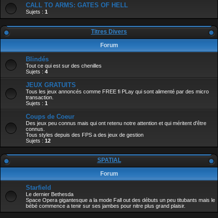
CALL TO ARMS: GATES OF HELL
Sujets :
1
Titres Divers
Forum
Blindés
Tout ce qui est sur des chenilles
Sujets :
4
JEUX GRATUITS
Tous les jeux annoncés comme FREE fi PLay qui sont alimenté par des micro
transaction.
Sujets :
1
Coups de Coeur
Des jeux peu connus mais qui ont retenu notre attention et qui méritent d'être
connus.
Tous styles depuis des FPS a des jeux de gestion
Sujets :
12
SPATIAL
Forum
Starfield
Le dernier Bethesda
Space Opera gigantesque a la mode Fall out des débuts un peu titubants mais le
bébé commence a tenir sur ses jambes pour nitre plus grand plaisir.