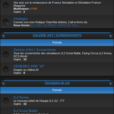
Vos avis sur la renaissance de France Simulation et Simulation-France-
Magazine
Modérateur :
FAW
Sujets :
2
Strategie
Comme son nom l'indique Total War Admira, Call to Arms etc
Sous-forum :
CALL TO ARMS: GATES OF HELL
GALERIE ART / SCREENSHOOTS
Forum
Galerie d'Art / Screenshots
Tous les screenshots des simulateurs IL2 Great Battle, Flying Circus,IL2 Korea,
DCS World
Sujets :
10
GENERES PAR "AI"
Images ou vidéos AI
Sujets :
8
Simulation de vol
Forum
IL2 Korea
Le nouveau bébé de l'équipe IL2 /1C .777
Sujets :
16
IL2 Great Battle