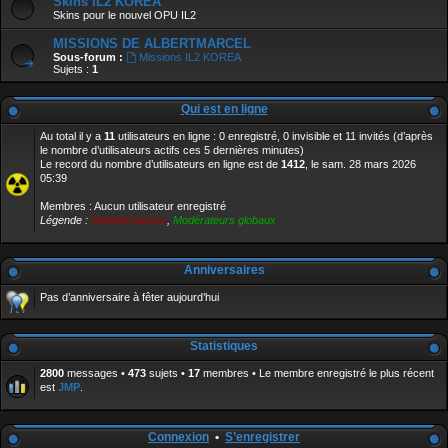
Skins IL2 KOREA
Skins pour le nouvel OPU IL2
MISSIONS DE ALBERTMARCEL
Sous-forum :
Missions IL2 KOREA
Sujets :
1
Qui est en ligne
Au total il y a
11
utilisateurs en ligne : 0 enregistré, 0 invisible et 11 invités (d’après
le nombre d’utilisateurs actifs ces 5 dernières minutes)
Le record du nombre d’utilisateurs en ligne est de
1412
, le sam. 28 mars 2026
05:39
Membres : Aucun utilisateur enregistré
Légende :
Administrateurs
,
Modérateurs globaux
Anniversaires
Pas d’anniversaire à fêter aujourd’hui
Statistiques
2800
messages •
473
sujets •
17
membres • Le membre enregistré le plus récent
est
JMP
.
Connexion
•
S’enregistrer