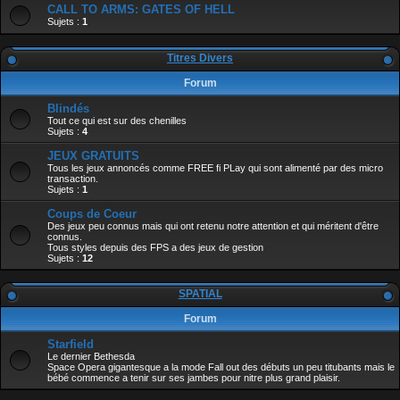
CALL TO ARMS: GATES OF HELL
Sujets :
1
Titres Divers
Forum
Blindés
Tout ce qui est sur des chenilles
Sujets :
4
JEUX GRATUITS
Tous les jeux annoncés comme FREE fi PLay qui sont alimenté par des micro
transaction.
Sujets :
1
Coups de Coeur
Des jeux peu connus mais qui ont retenu notre attention et qui méritent d'être
connus.
Tous styles depuis des FPS a des jeux de gestion
Sujets :
12
SPATIAL
Forum
Starfield
Le dernier Bethesda
Space Opera gigantesque a la mode Fall out des débuts un peu titubants mais le
bébé commence a tenir sur ses jambes pour nitre plus grand plaisir.