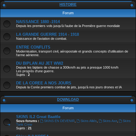
HISTOIRE
Forum
NAISSANCE 1880 -1914
Depuis les premiers vols jusqu'à l'aube de la Première guerre mondiale
LA GRANDE GUERRE 1914 - 1918
Naissance de l'aviation de combat.
ENTRE CONFLITS
Modernisation, transport civil, aéropostale et grands concepts d'utilisation de
l'arme aérienne.
DU BIPLAN AU JET WW2
Depuis les biplans de chasse a 300km/h au jets a presque 1000 km/h
Les progrès d'une guerre.
Sujets :
2
DE LA COREE A NOS JOURS
Depuis la Corée premiers combat de jets, jusqu'à nos jours drones et IA
DOWNLOAD
Forum
SKINS IL2 Great Baattle
Sous-forums :
SKINS EN DEVENIR
,
Skins Alliés
,
Skins Axe
,
Skins
Tank Crew
Sujets :
21