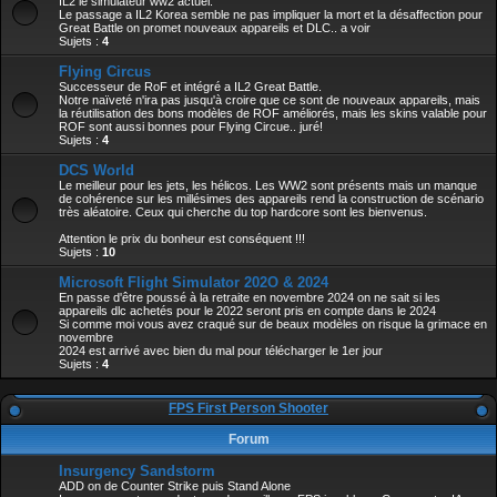
IL2 le simulateur ww2 actuel.
Le passage a IL2 Korea semble ne pas impliquer la mort et la désaffection pour
Great Battle on promet nouveaux appareils et DLC.. a voir
Sujets :
4
Flying Circus
Successeur de RoF et intégré a IL2 Great Battle.
Notre naïveté n'ira pas jusqu'à croire que ce sont de nouveaux appareils, mais
la réutilisation des bons modèles de ROF améliorés, mais les skins valable pour
ROF sont aussi bonnes pour Flying Circue.. juré!
Sujets :
4
DCS World
Le meilleur pour les jets, les hélicos. Les WW2 sont présents mais un manque
de cohérence sur les millésimes des appareils rend la construction de scénario
très aléatoire. Ceux qui cherche du top hardcore sont les bienvenus.
Attention le prix du bonheur est conséquent !!!
Sujets :
10
Microsoft Flight Simulator 202O & 2024
En passe d'être poussé à la retraite en novembre 2024 on ne sait si les
appareils dlc achetés pour le 2022 seront pris en compte dans le 2024
Si comme moi vous avez craqué sur de beaux modèles on risque la grimace en
novembre
2024 est arrivé avec bien du mal pour télécharger le 1er jour
Sujets :
4
FPS First Person Shooter
Forum
Insurgency Sandstorm
ADD on de Counter Strike puis Stand Alone