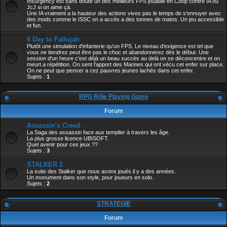
Insurgency est sans doute un des meilleurs FPS jouable en Coop contre IA ou
JcJ si on aime çà.
Une IA vraiment a la hauteur des actions vives pas le temps de s'ennuyer avec
des mods comme le ISSC on a accès a des tonnes de matos. Un jeu accessible
et fun.
6 Day to Fallujah
Plutôt une simulation d'infanterie qu'un FPS. Le niveau d'exigence est tel que
vous ne tiendrez peut être pas le choc et abandonnerez dès le début. Une
session d'un heure c'est déjà un beau succès au delà on se déconcentre et on
meurt a répétition. On sent l'apport des Marines qui ont vécu cet enfer sur place.
On ne peut que penser a cez pauvres jeunes lachés dans cet enfer.
Sujets :
1
RPG Rôle Playing Game
Forum
Assassin's Creed
La Saga des assassin face aux templier à travers les âge.
La plus grosse licence UBISOFT.
Quel avenir pour ces jeux ??
Sujets :
3
STALKER 2
La suite des Stalker que nous avons joués il y a des années.
Un monument dans son style, pour joueurs en solo.
Sujets :
2
STRATEGIE
Forum