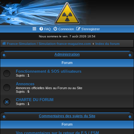
FAQ
Connexion
S’enregistrer
Nous sommes le ven. 7 août 2026 18:54
France-Simulation / Simulation-france-magazine.com
Index du forum
Administration
Forum
Fonctionnement & SOS utilisateurs
Sujets :
1
Annonces
Annonces officielles liées au Forum ou au Site
Sujets :
5
CHARTE DU FORUM
Sujets :
1
Commentaires des sujets du Site
Forum
Vos commentaires sur le retour de F.S / FSM