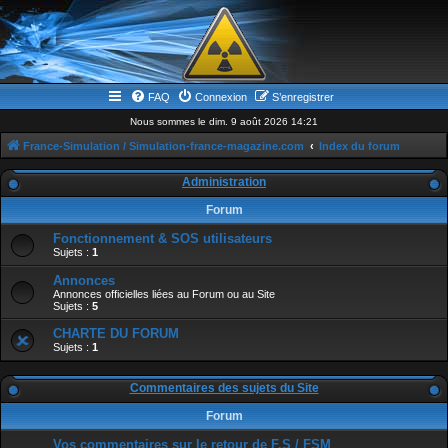
FAQ
Connexion
S’enregistrer
Nous sommes le dim. 9 août 2026 14:21
France-Simulation / Simulation-france-magazine.com
Index du forum
Administration
Forum
Fonctionnement & SOS utilisateurs
Sujets :
1
Annonces
Annonces officielles liées au Forum ou au Site
Sujets :
5
CHARTE DU FORUM
Sujets :
1
Commentaires des sujets du Site
Forum
Vos commentaires sur le retour de F.S / FSM