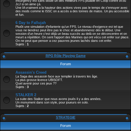
Insurgency est sans doute un des meilleurs FPS jouable en Coop contre IA ou
JcJ si on aime çà.
Une IA vraiment a la hauteur des actions vives pas le temps de s'ennuyer avec
des mods comme le ISSC on a accès a des tonnes de matos. Un jeu accessible
et fun.
6 Day to Fallujah
Plutôt une simulation d'infanterie qu'un FPS. Le niveau d'exigence est tel que
vous ne tiendrez peut être pas le choc et abandonnerez dès le début. Une
session d'un heure c'est déjà un beau succès au delà on se déconcentre et on
meurt a répétition. On sent l'apport des Marines qui ont vécu cet enfer sur place.
On ne peut que penser a cez pauvres jeunes lachés dans cet enfer.
Sujets :
1
RPG Rôle Playing Game
Forum
Assassin's Creed
La Saga des assassin face aux templier à travers les âge.
La plus grosse licence UBISOFT.
Quel avenir pour ces jeux ??
Sujets :
3
STALKER 2
La suite des Stalker que nous avons joués il y a des années.
Un monument dans son style, pour joueurs en solo.
Sujets :
2
STRATEGIE
Forum