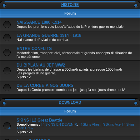
HISTOIRE
Forum
NAISSANCE 1880 -1914
Depuis les premiers vols jusqu'à l'aube de la Première guerre mondiale
LA GRANDE GUERRE 1914 - 1918
Naissance de l'aviation de combat.
ENTRE CONFLITS
Modernisation, transport civil, aéropostale et grands concepts d'utilisation de
l'arme aérienne.
DU BIPLAN AU JET WW2
Depuis les biplans de chasse a 300km/h au jets a presque 1000 km/h
Les progrès d'une guerre.
Sujets :
2
DE LA COREE A NOS JOURS
Depuis la Corée premiers combat de jets, jusqu'à nos jours drones et IA
DOWNLOAD
Forum
SKINS IL2 Great Baattle
Sous-forums :
SKINS EN DEVENIR
,
Skins Alliés
,
Skins Axe
,
Skins
Tank Crew
Sujets :
21