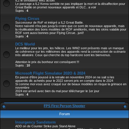
IL2 le simulateur ww2 actuel.
Le passage a IL2 Korea semble ne pas impliquer la mort et la désaffection pour
Great Battle on promet nouveaux appareils et DLC.. a voir
Sujets :
4
Flying Circus
Successeur de RoF et intégré a IL2 Great Battle.
Notre naïveté n'ira pas jusqu'à croire que ce sont de nouveaux appareils, mais
la réutilisation des bons modèles de ROF améliorés, mais les skins valable pour
ROF sont aussi bonnes pour Flying Circue.. juré!
Sujets :
4
DCS World
Le meilleur pour les jets, les hélicos. Les WW2 sont présents mais un manque
de cohérence sur les millésimes des appareils rend la construction de scénario
très aléatoire. Ceux qui cherche du top hardcore sont les bienvenus.
Attention le prix du bonheur est conséquent !!!
Sujets :
10
Microsoft Flight Simulator 202O & 2024
En passe d'être poussé à la retraite en novembre 2024 on ne sait si les
appareils dlc achetés pour le 2022 seront pris en compte dans le 2024
Si comme moi vous avez craqué sur de beaux modèles on risque la grimace en
novembre
2024 est arrivé avec bien du mal pour télécharger le 1er jour
Sujets :
4
FPS First Person Shooter
Forum
Insurgency Sandstorm
ADD on de Counter Strike puis Stand Alone