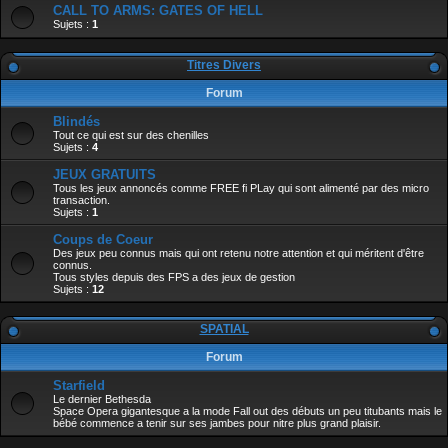
CALL TO ARMS: GATES OF HELL
Sujets :
1
Titres Divers
Forum
Blindés
Tout ce qui est sur des chenilles
Sujets :
4
JEUX GRATUITS
Tous les jeux annoncés comme FREE fi PLay qui sont alimenté par des micro
transaction.
Sujets :
1
Coups de Coeur
Des jeux peu connus mais qui ont retenu notre attention et qui méritent d'être
connus.
Tous styles depuis des FPS a des jeux de gestion
Sujets :
12
SPATIAL
Forum
Starfield
Le dernier Bethesda
Space Opera gigantesque a la mode Fall out des débuts un peu titubants mais le
bébé commence a tenir sur ses jambes pour nitre plus grand plaisir.