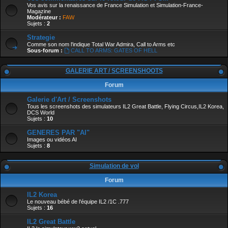
Vos avis sur la renaissance de France Simulation et Simulation-France-
Magazine
Modérateur :
FAW
Sujets :
2
Strategie
Comme son nom l'indique Total War Admira, Call to Arms etc
Sous-forum :
CALL TO ARMS: GATES OF HELL
GALERIE ART / SCREENSHOOTS
Forum
Galerie d'Art / Screenshots
Tous les screenshots des simulateurs IL2 Great Battle, Flying Circus,IL2 Korea,
DCS World
Sujets :
10
GENERES PAR "AI"
Images ou vidéos AI
Sujets :
8
Simulation de vol
Forum
IL2 Korea
Le nouveau bébé de l'équipe IL2 /1C .777
Sujets :
16
IL2 Great Battle