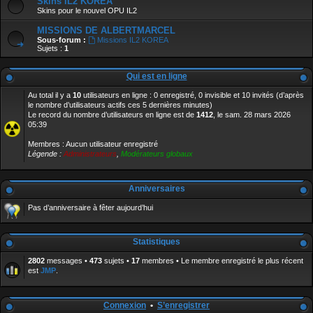
Skins IL2 KOREA
Skins pour le nouvel OPU IL2
MISSIONS DE ALBERTMARCEL
Sous-forum :
Missions IL2 KOREA
Sujets :
1
Qui est en ligne
Au total il y a
10
utilisateurs en ligne : 0 enregistré, 0 invisible et 10 invités (d’après
le nombre d’utilisateurs actifs ces 5 dernières minutes)
Le record du nombre d’utilisateurs en ligne est de
1412
, le sam. 28 mars 2026
05:39
Membres : Aucun utilisateur enregistré
Légende :
Administrateurs
,
Modérateurs globaux
Anniversaires
Pas d’anniversaire à fêter aujourd’hui
Statistiques
2802
messages •
473
sujets •
17
membres • Le membre enregistré le plus récent
est
JMP
.
Connexion
•
S’enregistrer