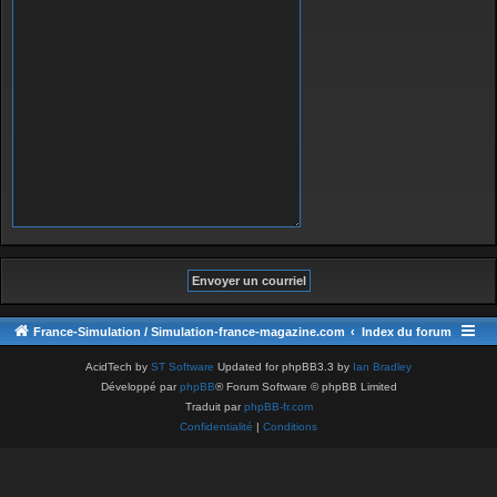
France-Simulation / Simulation-france-magazine.com
Index du forum
AcidTech by
ST Software
Updated for phpBB3.3 by
Ian Bradley
Développé par
phpBB
® Forum Software © phpBB Limited
Traduit par
phpBB-fr.com
Confidentialité
|
Conditions