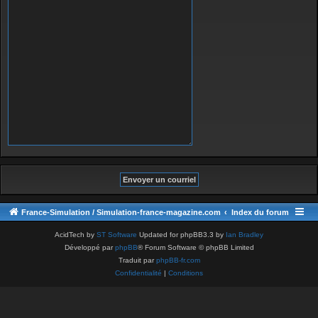
France-Simulation / Simulation-france-magazine.com
Index du forum
AcidTech by
ST Software
Updated for phpBB3.3 by
Ian Bradley
Développé par
phpBB
® Forum Software © phpBB Limited
Traduit par
phpBB-fr.com
Confidentialité
|
Conditions