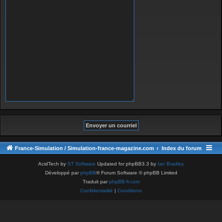
France-Simulation / Simulation-france-magazine.com
Index du forum
AcidTech by
ST Software
Updated for phpBB3.3 by
Ian Bradley
Développé par
phpBB
® Forum Software © phpBB Limited
Traduit par
phpBB-fr.com
Confidentialité
|
Conditions