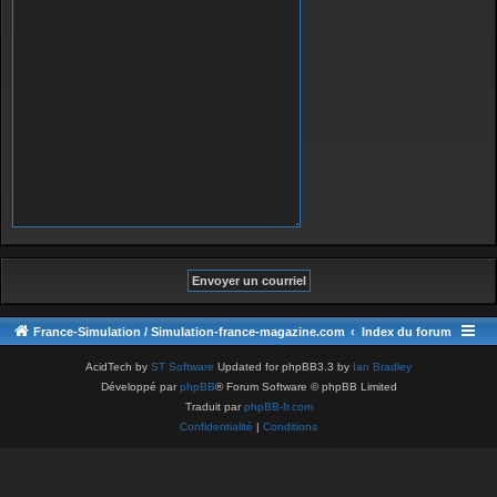
France-Simulation / Simulation-france-magazine.com
Index du forum
AcidTech by
ST Software
Updated for phpBB3.3 by
Ian Bradley
Développé par
phpBB
® Forum Software © phpBB Limited
Traduit par
phpBB-fr.com
Confidentialité
|
Conditions