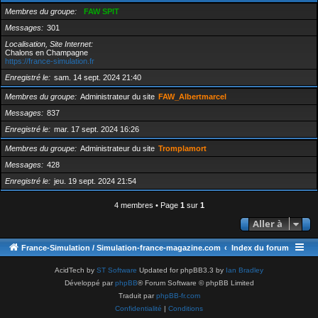
Membres du groupe
FAW SPIT
Messages
301
Localisation, Site Internet
Chalons en Champagne
https://france-simulation.fr
Enregistré le
sam. 14 sept. 2024 21:40
Membres du groupe
Administrateur du site
FAW_Albertmarcel
Messages
837
Enregistré le
mar. 17 sept. 2024 16:26
Membres du groupe
Administrateur du site
Tromplamort
Messages
428
Enregistré le
jeu. 19 sept. 2024 21:54
4 membres • Page
1
sur
1
Aller à
France-Simulation / Simulation-france-magazine.com
Index du forum
AcidTech by
ST Software
Updated for phpBB3.3 by
Ian Bradley
Développé par
phpBB
® Forum Software © phpBB Limited
Traduit par
phpBB-fr.com
Confidentialité
|
Conditions