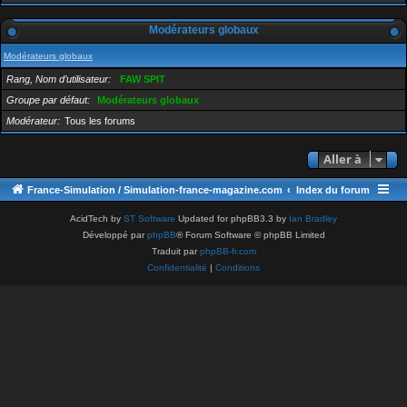
Modérateurs globaux
Modérateurs globaux
Rang, Nom d’utilisateur
FAW SPIT
Groupe par défaut
Modérateurs globaux
Modérateur
Tous les forums
Aller à
France-Simulation / Simulation-france-magazine.com
Index du forum
AcidTech by
ST Software
Updated for phpBB3.3 by
Ian Bradley
Développé par
phpBB
® Forum Software © phpBB Limited
Traduit par
phpBB-fr.com
Confidentialité
|
Conditions