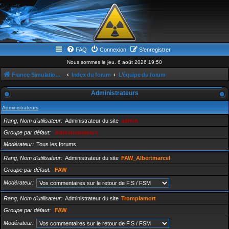
FAQ
Connexion
S’enregistrer
Nous sommes le jeu. 6 août 2026 19:50
France-Simulation / Simulation-france-magazine.com
Index du forum
L’équipe du forum
Administrateurs
Administrateurs
Rang, Nom d’utilisateur
Administrateur du site
admin
Groupe par défaut
Administrateurs
Modérateur
Tous les forums
Rang, Nom d’utilisateur
Administrateur du site
FAW_Albertmarcel
Groupe par défaut
FAW
Modérateur
Rang, Nom d’utilisateur
Administrateur du site
Tromplamort
Groupe par défaut
FAW
Modérateur