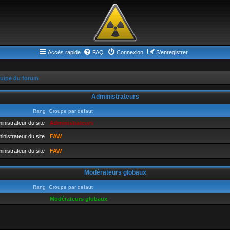
Accès rapide
FAQ
Connexion
S’enregistrer
quipe du forum
Administrateurs
Rang
Groupe par défaut
inistrateur du site
Administrateurs
inistrateur du site
FAW
inistrateur du site
FAW
Modérateurs globaux
Rang
Groupe par défaut
Modérateurs globaux