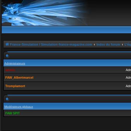
France-Simulation / Simulation-france-magazine.com
Index du forum
L’é
Administrateurs
admin
Adm
FAW_Albertmarcel
Adm
Tromplamort
Adm
Modérateurs globaux
FAW SPIT