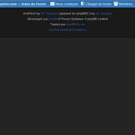
gazine.com
Index du forum
Nous contacter
L’équipe du forum
Membres
AcidTech by
ST Software
Updated for phpBB3.3 by
Ian Bradley
Développé par
phpBB
® Forum Software © phpBB Limited
Traduit par
phpBB-fr.com
Confidentialité
|
Conditions