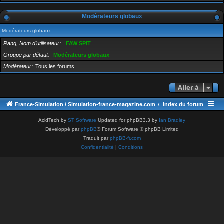
Modérateurs globaux
Modérateurs globaux
Rang, Nom d’utilisateur
FAW SPIT
Groupe par défaut
Modérateurs globaux
Modérateur
Tous les forums
Aller à
France-Simulation / Simulation-france-magazine.com
Index du forum
AcidTech by
ST Software
Updated for phpBB3.3 by
Ian Bradley
Développé par
phpBB
® Forum Software © phpBB Limited
Traduit par
phpBB-fr.com
Confidentialité
|
Conditions