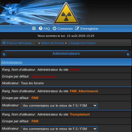
FAQ
Connexion
S’enregistrer
Nous sommes le lun. 10 août 2026 13:25
France-Simulation / Simulation-france-magazine.com
Index du forum
L’équipe du forum
Administrateurs
Administrateurs
Rang, Nom d’utilisateur
Administrateur du site
admin
Groupe par défaut
Administrateurs
Modérateur
Tous les forums
Rang, Nom d’utilisateur
Administrateur du site
FAW_Albertmarcel
Groupe par défaut
FAW
Modérateur
Rang, Nom d’utilisateur
Administrateur du site
Tromplamort
Groupe par défaut
FAW
Modérateur