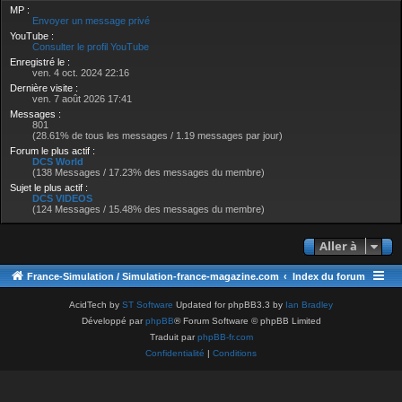
MP :
Envoyer un message privé
YouTube :
Consulter le profil YouTube
Enregistré le :
ven. 4 oct. 2024 22:16
Dernière visite :
ven. 7 août 2026 17:41
Messages :
801
(28.61% de tous les messages / 1.19 messages par jour)
Forum le plus actif :
DCS World
(138 Messages / 17.23% des messages du membre)
Sujet le plus actif :
DCS VIDEOS
(124 Messages / 15.48% des messages du membre)
Aller à
France-Simulation / Simulation-france-magazine.com
Index du forum
AcidTech by
ST Software
Updated for phpBB3.3 by
Ian Bradley
Développé par
phpBB
® Forum Software © phpBB Limited
Traduit par
phpBB-fr.com
Confidentialité
|
Conditions