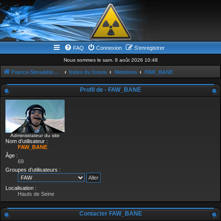
FAQ
Connexion
S’enregistrer
Nous sommes le sam. 8 août 2026 10:48
France-Simulation / Simulation-france-magazine.com
Index du forum
Membres
FAW_BANE
Profil de - FAW_BANE
Administrateur du site
Nom d’utilisateur :
FAW_BANE
Âge :
69
Groupes d’utilisateurs :
Localisation :
Hauts de Seine
Contacter FAW_BANE