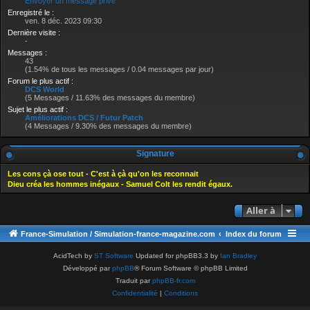
Envoyer un message privé
Enregistré le :
ven. 8 déc. 2023 09:30
Dernière visite :
-
Messages :
43
(1.54% de tous les messages / 0.04 messages par jour)
Forum le plus actif :
DCS World
(5 Messages / 11.63% des messages du membre)
Sujet le plus actif :
Améliorations DCS / Futur Patch
(4 Messages / 9.30% des messages du membre)
Signature
Les cons çà ose tout - C'est à çà qu'on les reconnait
Dieu créa les hommes inégaux - Samuel Colt les rendit égaux.
Aller à
France-Simulation / Simulation-france-magazine.com
Index du forum
AcidTech by
ST Software
Updated for phpBB3.3 by
Ian Bradley
Développé par
phpBB
® Forum Software © phpBB Limited
Traduit par
phpBB-fr.com
Confidentialité
|
Conditions