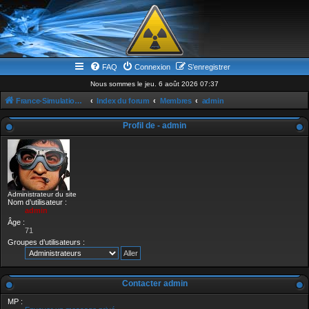
FAQ
Connexion
S’enregistrer
Nous sommes le jeu. 6 août 2026 07:37
France-Simulation / Simulation-france-magazine.com
Index du forum
Membres
admin
Profil de - admin
Administrateur du site
Nom d’utilisateur :
admin
Âge :
71
Groupes d’utilisateurs :
Contacter admin
MP :