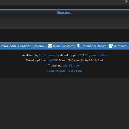
(4
Signature
gazine.com
Index du forum
Nous contacter
L’équipe du forum
Membres
AcidTech by
ST Software
Updated for phpBB3.3 by
Ian Bradley
Développé par
phpBB
® Forum Software © phpBB Limited
Traduit par
phpBB-fr.com
Confidentialité
|
Conditions