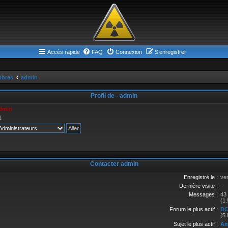
Accès rapide
FAQ
Connexion
S’enregistrer
bres
admin
Profil de - admin
dmin
1
Contacter admin
Enregistré le :
ve
Dernière visite :
-
Messages :
43
(1
Forum le plus actif :
DC
(5
Sujet le plus actif :
Am