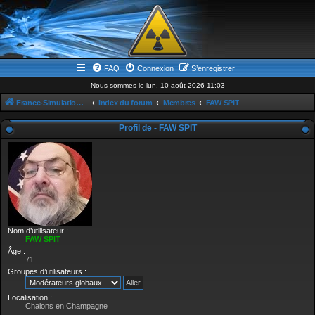
FAQ
Connexion
S’enregistrer
Nous sommes le lun. 10 août 2026 11:03
France-Simulation / Simulation-france-magazine.com
Index du forum
Membres
FAW SPIT
Profil de - FAW SPIT
Nom d’utilisateur :
FAW SPIT
Âge :
71
Groupes d’utilisateurs :
Localisation :
Chalons en Champagne