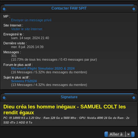
Contacter FAW SPIT
MP :
Envoyer un message privé
Site Internet :
Visiter le site Internet
Enregistré le :
sam. 14 sept. 2024 21:40
Dernière visite :
mer. 8 juil. 2026 14:39
Messages :
301
(10.73% de tous les messages / 0.43 messages par jour)
Forum le plus actif :
Microsoft Flight Simulator 202O & 2024
(16 Messages / 5.32% des messages du membre)
Sujet le plus actif :
Screens FS2024
(13 Messages / 4.32% des messages du membre)
Signature
Dieu créa les homme inégaux - SAMUEL COLT les
rendit égaux
PC: I9 14900 KS a 3,20 Ghz : Ram 128 Go a 5600 Mhz : GPU: Nvidia 4090 24 Go de Ram : 2x
SSD 4To 1 HDD 8 To
Aller à