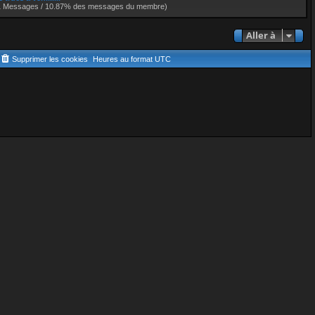
1 Messages / 10.87% des messages du membre)
Aller à
Supprimer les cookies
Heures au format
UTC