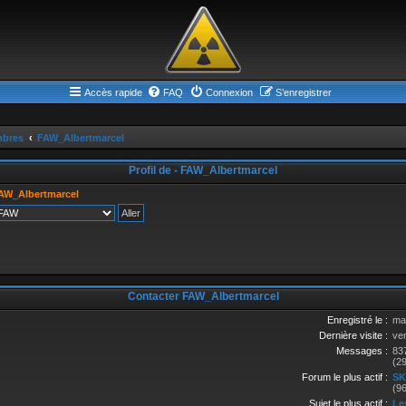
Accès rapide
FAQ
Connexion
S’enregistrer
bres
FAW_Albertmarcel
Profil de - FAW_Albertmarcel
AW_Albertmarcel
Contacter FAW_Albertmarcel
Enregistré le :
ma
Dernière visite :
ve
Messages :
83
(2
Forum le plus actif :
SK
(9
Sujet le plus actif :
Les