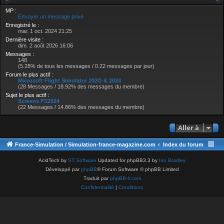
MP :
Envoyer un message privé
Enregistré le :
mar. 1 oct. 2024 21:25
Dernière visite :
dim. 2 août 2026 16:06
Messages :
148
(5.28% de tous les messages / 0.22 messages par jour)
Forum le plus actif :
Microsoft Flight Simulator 202O & 2024
(28 Messages / 18.92% des messages du membre)
Sujet le plus actif :
Screens FS2024
(22 Messages / 14.86% des messages du membre)
Aller à
France-Simulation / Simulation-france-magazine.com
Index du forum
AcidTech by
ST Software
Updated for phpBB3.3 by
Ian Bradley
Développé par
phpBB
® Forum Software © phpBB Limited
Traduit par
phpBB-fr.com
Confidentialité
|
Conditions