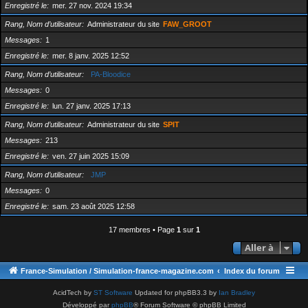
Enregistré le
mer. 27 nov. 2024 19:34
Rang, Nom d’utilisateur
Administrateur du site
FAW_GROOT
Messages
1
Enregistré le
mer. 8 janv. 2025 12:52
Rang, Nom d’utilisateur
PA-Bloodice
Messages
0
Enregistré le
lun. 27 janv. 2025 17:13
Rang, Nom d’utilisateur
Administrateur du site
SPIT
Messages
213
Enregistré le
ven. 27 juin 2025 15:09
Rang, Nom d’utilisateur
JMP
Messages
0
Enregistré le
sam. 23 août 2025 12:58
17 membres • Page
1
sur
1
Aller à
France-Simulation / Simulation-france-magazine.com
Index du forum
AcidTech by
ST Software
Updated for phpBB3.3 by
Ian Bradley
Développé par
phpBB
® Forum Software © phpBB Limited