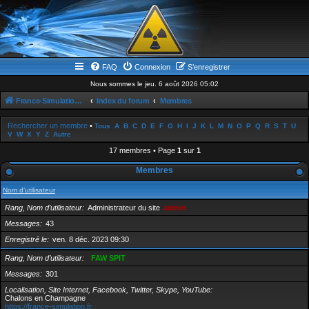
FAQ
Connexion
S’enregistrer
Nous sommes le jeu. 6 août 2026 05:02
France-Simulation / Simulation-france-magazine.com
Index du forum
Membres
Rechercher un membre
•
Tous
A
B
C
D
E
F
G
H
I
J
K
L
M
N
O
P
Q
R
S
T
U
V
W
X
Y
Z
Autre
17 membres • Page
1
sur
1
Membres
Nom d’utilisateur
Rang, Nom d’utilisateur
Administrateur du site
admin
Messages
43
Enregistré le
ven. 8 déc. 2023 09:30
Rang, Nom d’utilisateur
FAW SPIT
Messages
301
Localisation, Site Internet, Facebook, Twitter, Skype, YouTube
Chalons en Champagne
https://france-simulation.fr