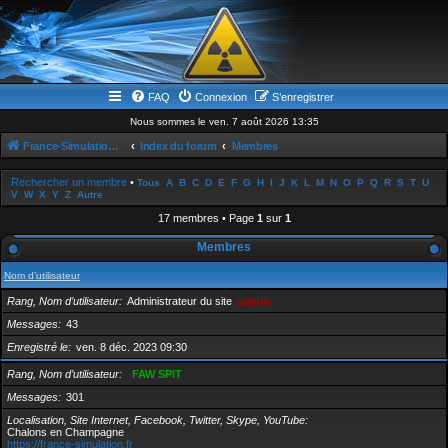
FAQ
Connexion
S’enregistrer
Nous sommes le ven. 7 août 2026 13:35
France-Simulation / Simulation-france-magazine.com
Index du forum
Membres
Rechercher un membre
•
Tous
A
B
C
D
E
F
G
H
I
J
K
L
M
N
O
P
Q
R
S
T
U
V
W
X
Y
Z
Autre
17 membres • Page
1
sur
1
Membres
Nom d’utilisateur
Rang, Nom d’utilisateur
Administrateur du site
admin
Messages
43
Enregistré le
ven. 8 déc. 2023 09:30
Rang, Nom d’utilisateur
FAW SPIT
Messages
301
Localisation, Site Internet, Facebook, Twitter, Skype, YouTube
Chalons en Champagne
https://france-simulation.fr