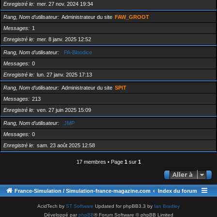
Enregistré le
mer. 27 nov. 2024 19:34
Rang, Nom d’utilisateur
Administrateur du site
FAW_GROOT
Messages
1
Enregistré le
mer. 8 janv. 2025 12:52
Rang, Nom d’utilisateur
PA-Bloodice
Messages
0
Enregistré le
lun. 27 janv. 2025 17:13
Rang, Nom d’utilisateur
Administrateur du site
SPIT
Messages
213
Enregistré le
ven. 27 juin 2025 15:09
Rang, Nom d’utilisateur
JMP
Messages
0
Enregistré le
sam. 23 août 2025 12:58
17 membres • Page
1
sur
1
Aller à
France-Simulation / Simulation-france-magazine.com
Index du forum
AcidTech by
ST Software
Updated for phpBB3.3 by
Ian Bradley
Développé par
phpBB
® Forum Software © phpBB Limited