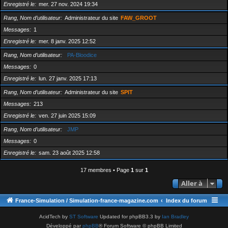
Enregistré le
mer. 27 nov. 2024 19:34
Rang, Nom d’utilisateur
Administrateur du site
FAW_GROOT
Messages
1
Enregistré le
mer. 8 janv. 2025 12:52
Rang, Nom d’utilisateur
PA-Bloodice
Messages
0
Enregistré le
lun. 27 janv. 2025 17:13
Rang, Nom d’utilisateur
Administrateur du site
SPIT
Messages
213
Enregistré le
ven. 27 juin 2025 15:09
Rang, Nom d’utilisateur
JMP
Messages
0
Enregistré le
sam. 23 août 2025 12:58
17 membres • Page
1
sur
1
Aller à
France-Simulation / Simulation-france-magazine.com
Index du forum
AcidTech by
ST Software
Updated for phpBB3.3 by
Ian Bradley
Développé par
phpBB
® Forum Software © phpBB Limited