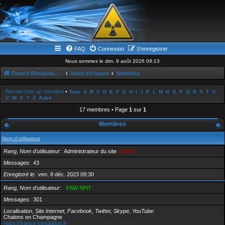
FAQ
Connexion
S’enregistrer
Nous sommes le dim. 9 août 2026 09:13
France-Simulation / Simulation-france-magazine.com
Index du forum
Membres
Rechercher un membre
•
Tous
A
B
C
D
E
F
G
H
I
J
K
L
M
N
O
P
Q
R
S
T
U
V
W
X
Y
Z
Autre
17 membres • Page
1
sur
1
Membres
Nom d’utilisateur
Rang, Nom d’utilisateur
Administrateur du site
admin
Messages
43
Enregistré le
ven. 8 déc. 2023 09:30
Rang, Nom d’utilisateur
FAW SPIT
Messages
301
Localisation, Site Internet, Facebook, Twitter, Skype, YouTube
Chalons en Champagne
https://france-simulation.fr