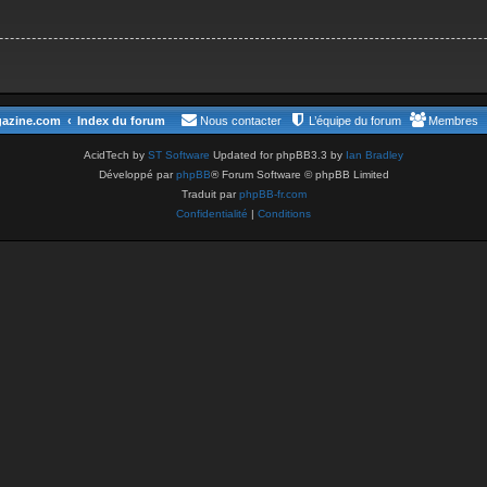
gazine.com
Index du forum
Nous contacter
L’équipe du forum
Membres
AcidTech by
ST Software
Updated for phpBB3.3 by
Ian Bradley
Développé par
phpBB
® Forum Software © phpBB Limited
Traduit par
phpBB-fr.com
Confidentialité
|
Conditions