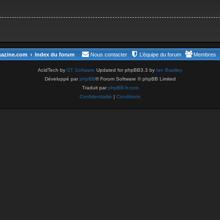
gazine.com
Index du forum
Nous contacter
L’équipe du forum
Membres
AcidTech by
ST Software
Updated for phpBB3.3 by
Ian Bradley
Développé par
phpBB
® Forum Software © phpBB Limited
Traduit par
phpBB-fr.com
Confidentialité
|
Conditions