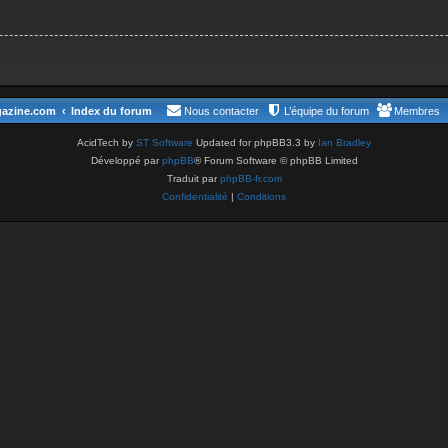
gazine.com
Index du forum
Nous contacter
L’équipe du forum
Membres
AcidTech by
ST Software
Updated for phpBB3.3 by
Ian Bradley
Développé par
phpBB
® Forum Software © phpBB Limited
Traduit par
phpBB-fr.com
Confidentialité
|
Conditions