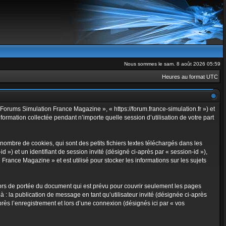
Nous sommes le sam. 8 août 2026 05:59
Heures au format
UTC
Forums Simulation France Magazine », « https://forum.france-simulation.fr ») et
formation collectée pendant n’importe quelle session d’utilisation de votre part
mbre de cookies, qui sont des petits fichiers textes téléchargés dans les
d ») et un identifiant de session invité (désigné ci-après par « session-id »),
rance Magazine » et est utilisé pour stocker les informations sur les sujets
rs de portée du document qui est prévu pour couvrir seulement les pages
 : la publication de message en tant qu’utilisateur invité (désignée ci-après
ès l’enregistrement et lors d’une connexion (désignés ici par « vos