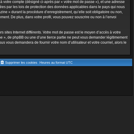
 à votre compte (désigné ci-après par « votre mot de passe »), et une adresse
gées par les lois de protection des données applicables dans le pays qui nous
ine » durant la procédure d’enregistrement, qu’elle soit obligatoire ou non,
ment. De plus, dans votre profil, vous pouvez souscrire ou non à l’envoi
 sites Internet différents. Votre mot de passe est le moyen d’accès à votre
e », de phpBB ou une d’une tierce partie ne peut vous demander légitimement
us vous demandera de fournir votre nom d’utilisateur et votre courriel, alors le
Supprimer les cookies
Heures au format
UTC