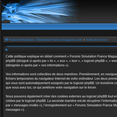
France-Simulation / Simulation-france-magazine.com
Index du forum
Cette politique explique en détail comment « Forums Simulation France Magazine
phpBB (désigné ci-après par « ils », « eux », « leur », « logiciel phpBB », « w
(désignée ci-après par « vos informations »).
Vos informations sont collectées de deux manières. Premièrement, en naviguant
fichiers temporaires du navigateur Internet de votre ordinateur. Les deux premier
qui vous sont automatiquement assignés par le logiciel phpBB. Un troisième coo
que vous avez lus, ce qui améliore votre navigation sur le forum.
Nous pouvons également créer des cookies externes au logiciel phpBB tout en
créées par le logiciel phpBB. La seconde manière est de récupérer l’information
par « messages invités »), l’enregistrement sur « Forums Simulation France Ma
messages »).