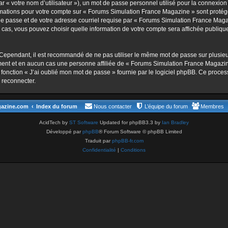
 « votre nom d’utilisateur »), un mot de passe personnel utilisé pour la connexion
nformations pour votre compte sur « Forums Simulation France Magazine » sont proté
de passe et de votre adresse courriel requise par « Forums Simulation France Magaz
cas, vous pouvez choisir quelle information de votre compte sera affichée publique
 Cependant, il est recommandé de ne pas utiliser le même mot de passe sur plusieurs
nt et en aucun cas une personne affiliée de « Forums Simulation France Magazin
 fonction « J’ai oublié mon mot de passe » fournie par le logiciel phpBB. Ce process
 reconnecter.
gazine.com
Index du forum
Nous contacter
L’équipe du forum
Membres
AcidTech by
ST Software
Updated for phpBB3.3 by
Ian Bradley
Développé par
phpBB
® Forum Software © phpBB Limited
Traduit par
phpBB-fr.com
Confidentialité
|
Conditions