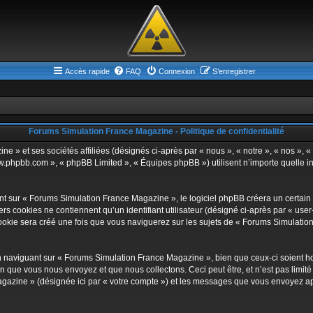
Accès rapide
FAQ
Connexion
S’enregistrer
Forums Simulation France Magazine - Politique de confidentialité
 » et ses sociétés affiliées (désignés ci-après par « nous », « notre », « nos », « 
ww.phpbb.com », « phpBB Limited », « Équipes phpBB ») utilisent n’importe quelle in
 sur « Forums Simulation France Magazine », le logiciel phpBB créera un certain no
s cookies ne contiennent qu’un identifiant utilisateur (désigné ci-après par « user-i
kie sera créé une fois que vous naviguerez sur les sujets de « Forums Simulation F
 naviguant sur « Forums Simulation France Magazine », bien que ceux-ci soient ho
 que vous nous envoyez et que nous collectons. Ceci peut être, et n’est pas limité à
gazine » (désignée ici par « votre compte ») et les messages que vous envoyez apr