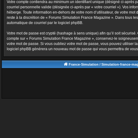
Votre compte contiendra au minimum un identifiant unique (désigné ci-après par
courriel personnelle valide (désignée ci-après par « votre courriel »). Vos i
héberge. Toute information en-dehors de votre nom d’utilisateur, de votre mot 
reste à la discrétion de « Forums Simulation France Magazine ». Dans tous les 
automatique de courriel par le logiciel phpBB.
Votre mot de passe est crypté (hashage à sens unique) afin qu’il soit sécurisé.
compte sur « Forums Simulation France Magazine », conservez-le soigneuseme
votre mot de passe. Si vous oubliez votre mot de passe, vous pouvez utiliser la
logiciel phpBB générera un nouveau mot de passe qui vous permettra de vous
France-Simulation / Simulation-france-ma