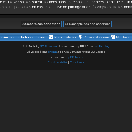
e vous avez saisies soient stockées dans notre base de données. Bien que ces info
omme responsables en cas de tentative de piratage visant à compromettre les don
gazine.com
Index du forum
Nous contacter
L’équipe du forum
Membres
AcidTech by
ST Software
Updated for phpBB3.3 by
Ian Bradley
Développé par
phpBB
® Forum Software © phpBB Limited
Traduit par
phpBB-fr.com
Confidentialité
|
Conditions