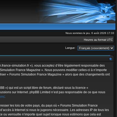
Nous sommes le jeu. 6 août 2026 17:33
Heures au format
UTC
Langue :
.france-simulation.fr »), vous acceptez d’être légalement responsable des
s Simulation France Magazine ». Nous pouvons modifier celles-ci à n’importe
’utiliser « Forums Simulation France Magazine » alors que des changements ont
 ») qui est un script libre de forum, déclaré sous la licence «
iscussions sur Internet. phpBB Limited n’est pas responsable de ce que nous
om/
.
gresser les lois de votre pays, du pays où « Forums Simulation France
d’accès à Internet si nous le jugeons nécessaire. Les adresses IP de tous les
ou verrouille n’importe quel sujet lorsque nous estimons que cela est