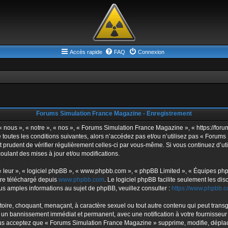
Accès rapide
FAQ
Connexion
Forums Simulation France Magazine - Enregistrement
ous », « notre », « nos », « Forums Simulation France Magazine », « https://forum
 toutes les conditions suivantes, alors n’accédez pas et/ou n’utilisez pas « Forum
it prudent de vérifier régulièrement celles-ci par vous-même. Si vous continuez d
oulant des mises à jour et/ou modifications.
 leur », « logiciel phpBB », « www.phpbb.com », « phpBB Limited », « Équipes phpBB
tre téléchargé depuis
www.phpbb.com
. Le logiciel phpBB facilite seulement les d
 amples informations au sujet de phpBB, veuillez consulter :
https://www.phpbb.c
toire, choquant, menaçant, à caractère sexuel ou tout autre contenu qui peut trans
 un bannissement immédiat et permanent, avec une notification à votre fournisseur 
s acceptez que « Forums Simulation France Magazine » supprime, modifie, déplace 