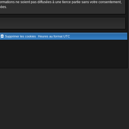
rmations ne soient pas diffusées à une tierce partie sans votre consentement,
nées.
Supprimer les cookies
Heures au format
UTC