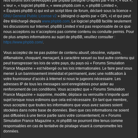
Nos forums sont développés par phpBB (désigné ci-après par « ils », « eux »,
« leur », « logiciel phpBB », « www.phpbb.com », « phpBB Limited »,
« Équipes phpBB ») qui est un script libre de forum, déclaré sous la licence «
GNU General Public License v2
» (désigné ci-après par « GPL ») et qui peut
être téléchargé depuis
www.phpbb.com
. Le logiciel phpBB facilite seulement
les discussions sur Internet. phpBB Limited n’est pas responsable de ce que
nous acceptons ou n’acceptons pas comme contenu ou conduite permis. Pour
de plus amples informations au sujet de phpBB, veuillez consulter :
https://www.phpbb.com/
.
Vous acceptez de ne pas publier de contenu abusif, obscène, vulgaire,
diffamatoire, choquant, menaçant, à caractère sexuel ou tout autre contenu qui
peut transgresser les lois de votre pays, du pays où « Forums Simulation
France Magazine » est hébergé ou les lois internationales. Le faire peut vous
mener à un bannissement immédiat et permanent, avec une notification à
votre fournisseur d’accès à Internet si nous le jugeons nécessaire. Les
adresses IP de tous les messages sont enregistrées pour aider au
renforcement de ces conditions. Vous acceptez que « Forums Simulation
France Magazine » supprime, modifie, déplace ou verrouille n’importe quel
sujet lorsque nous estimons que cela est nécessaire. En tant que membre,
vous acceptez que toutes les informations que vous avez saisies soient
stockées dans notre base de données. Bien que ces informations ne soient
pas diffusées à une tierce partie sans votre consentement, ni « Forums
Simulation France Magazine », ni phpBB ne pourront être tenus comme
responsables en cas de tentative de piratage visant à compromettre les
données.