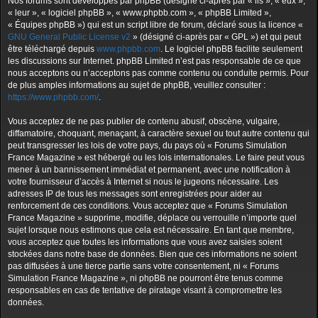
Nos forums sont développés par phpBB (désigné ci-après par « ils », « eux »,
« leur », « logiciel phpBB », « www.phpbb.com », « phpBB Limited »,
« Équipes phpBB ») qui est un script libre de forum, déclaré sous la licence «
GNU General Public License v2
» (désigné ci-après par « GPL ») et qui peut
être téléchargé depuis
www.phpbb.com
. Le logiciel phpBB facilite seulement
les discussions sur Internet. phpBB Limited n’est pas responsable de ce que
nous acceptons ou n’acceptons pas comme contenu ou conduite permis. Pour
de plus amples informations au sujet de phpBB, veuillez consulter :
https://www.phpbb.com/
.
Vous acceptez de ne pas publier de contenu abusif, obscène, vulgaire,
diffamatoire, choquant, menaçant, à caractère sexuel ou tout autre contenu qui
peut transgresser les lois de votre pays, du pays où « Forums Simulation
France Magazine » est hébergé ou les lois internationales. Le faire peut vous
mener à un bannissement immédiat et permanent, avec une notification à
votre fournisseur d’accès à Internet si nous le jugeons nécessaire. Les
adresses IP de tous les messages sont enregistrées pour aider au
renforcement de ces conditions. Vous acceptez que « Forums Simulation
France Magazine » supprime, modifie, déplace ou verrouille n’importe quel
sujet lorsque nous estimons que cela est nécessaire. En tant que membre,
vous acceptez que toutes les informations que vous avez saisies soient
stockées dans notre base de données. Bien que ces informations ne soient
pas diffusées à une tierce partie sans votre consentement, ni « Forums
Simulation France Magazine », ni phpBB ne pourront être tenus comme
responsables en cas de tentative de piratage visant à compromettre les
données.