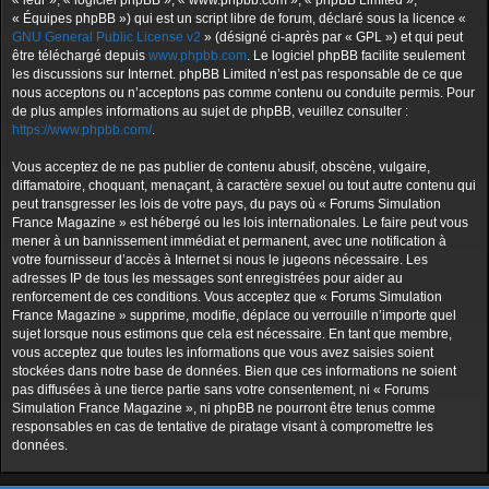
« leur », « logiciel phpBB », « www.phpbb.com », « phpBB Limited »,
« Équipes phpBB ») qui est un script libre de forum, déclaré sous la licence «
GNU General Public License v2
» (désigné ci-après par « GPL ») et qui peut
être téléchargé depuis
www.phpbb.com
. Le logiciel phpBB facilite seulement
les discussions sur Internet. phpBB Limited n’est pas responsable de ce que
nous acceptons ou n’acceptons pas comme contenu ou conduite permis. Pour
de plus amples informations au sujet de phpBB, veuillez consulter :
https://www.phpbb.com/
.
Vous acceptez de ne pas publier de contenu abusif, obscène, vulgaire,
diffamatoire, choquant, menaçant, à caractère sexuel ou tout autre contenu qui
peut transgresser les lois de votre pays, du pays où « Forums Simulation
France Magazine » est hébergé ou les lois internationales. Le faire peut vous
mener à un bannissement immédiat et permanent, avec une notification à
votre fournisseur d’accès à Internet si nous le jugeons nécessaire. Les
adresses IP de tous les messages sont enregistrées pour aider au
renforcement de ces conditions. Vous acceptez que « Forums Simulation
France Magazine » supprime, modifie, déplace ou verrouille n’importe quel
sujet lorsque nous estimons que cela est nécessaire. En tant que membre,
vous acceptez que toutes les informations que vous avez saisies soient
stockées dans notre base de données. Bien que ces informations ne soient
pas diffusées à une tierce partie sans votre consentement, ni « Forums
Simulation France Magazine », ni phpBB ne pourront être tenus comme
responsables en cas de tentative de piratage visant à compromettre les
données.