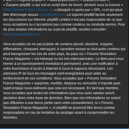
« leur », « logiciel phpBB », « www.phpbb.com », « phpBB Limited »,
« Équipes phpBB ») qui est un script libre de forum, déclaré sous la licence «
GNU General Public License v2
» (désigné ci-après par « GPL ») et qui peut
être téléchargé depuis
www.phpbb.com
. Le logiciel phpBB facilite seulement
les discussions sur Internet. phpBB Limited n’est pas responsable de ce que
nous acceptons ou n’acceptons pas comme contenu ou conduite permis. Pour
de plus amples informations au sujet de phpBB, veuillez consulter :
https://www.phpbb.com/
.
Vous acceptez de ne pas publier de contenu abusif, obscène, vulgaire,
diffamatoire, choquant, menaçant, à caractère sexuel ou tout autre contenu qui
peut transgresser les lois de votre pays, du pays où « Forums Simulation
France Magazine » est hébergé ou les lois internationales. Le faire peut vous
mener à un bannissement immédiat et permanent, avec une notification à
votre fournisseur d’accès à Internet si nous le jugeons nécessaire. Les
adresses IP de tous les messages sont enregistrées pour aider au
renforcement de ces conditions. Vous acceptez que « Forums Simulation
France Magazine » supprime, modifie, déplace ou verrouille n’importe quel
sujet lorsque nous estimons que cela est nécessaire. En tant que membre,
vous acceptez que toutes les informations que vous avez saisies soient
stockées dans notre base de données. Bien que ces informations ne soient
pas diffusées à une tierce partie sans votre consentement, ni « Forums
Simulation France Magazine », ni phpBB ne pourront être tenus comme
responsables en cas de tentative de piratage visant à compromettre les
données.