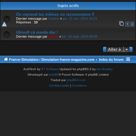
Sujets actifs
On reprend les mêmes on recommence !!
Dernier message par
Gaston
«
jeu. 21 nov. 2024 16:23
Réponses :
10
1
2
Ubisoft çà merde dur !
Dernier message par
admin
«
lun. 16 sept. 2024 09:49
Aller à
France-Simulation / Simulation-france-magazine.com
Index du forum
AcidTech by
ST Software
Updated for phpBB3.3 by
Ian Bradley
Développé par
phpBB
® Forum Software © phpBB Limited
Traduit par
phpBB-fr.com
Confidentialité
|
Conditions