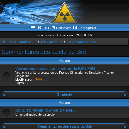
FAQ
Connexion
S’enregistrer
Nous sommes le ven. 7 août 2026 03:55
France-Simulation / Simulation-france-magazine.com
Index du forum
Commentaires des sujets du Site
Commentaires des sujets du Site
Forum
Vos commentaires sur le retour de F.S / FSM
Vos avis sur la renaissance de France Simulation et Simulation-France-
Magazine
Modérateur :
FAW
Sujets :
2
Strategie
Forum
CALL TO ARMS: GATES OF HELL
Un excellent jeu de stratégie
Commentaires des sujets du Site