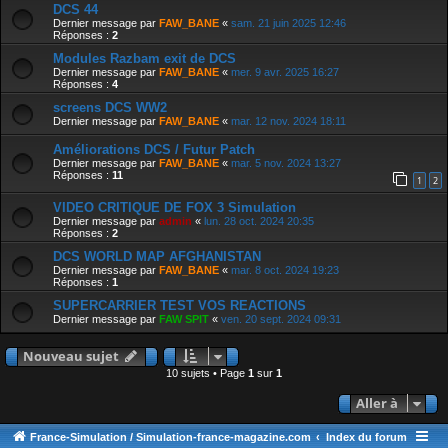
DCS 44
Dernier message par
FAW_BANE
«
sam. 21 juin 2025 12:46
Réponses :
2
Modules Razbam exit de DCS
Dernier message par
FAW_BANE
«
mer. 9 avr. 2025 16:27
Réponses :
4
screens DCS WW2
Dernier message par
FAW_BANE
«
mar. 12 nov. 2024 18:11
Améliorations DCS / Futur Patch
Dernier message par
FAW_BANE
«
mar. 5 nov. 2024 13:27
Réponses :
11
1
2
VIDEO CRITIQUE DE FOX 3 Simulation
Dernier message par
admin
«
lun. 28 oct. 2024 20:35
Réponses :
2
DCS WORLD MAP AFGHANISTAN
Dernier message par
FAW_BANE
«
mar. 8 oct. 2024 19:23
Réponses :
1
SUPERCARRIER TEST VOS REACTIONS
Dernier message par
FAW SPIT
«
ven. 20 sept. 2024 09:31
Nouveau sujet
10 sujets • Page
1
sur
1
Aller à
France-Simulation / Simulation-france-magazine.com
Index du forum