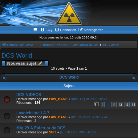
FAQ
Connexion
S’enregistrer
Nous sommes le lun. 10 août 2026 09:24
France-Simulation / Simulation-france-magazine.com
Index du forum
Simulation de vol
DCS World
DCS World
Nouveau sujet
10 sujets • Page
1
sur
1
DCS World
Sujets
DCS VIDEOS
Dernier message par
FAW_BANE
«
sam. 13 juin 2026 20:30
Réponses :
134
1
11
12
13
14
…
Lavotchkine LA 7
Dernier message par
FAW_BANE
«
dim. 15 mars 2026 12:46
Réponses :
2
Mig 29 A Fulcrum de DCS
Dernier message par
SPIT
«
jeu. 18 sept. 2025 18:15