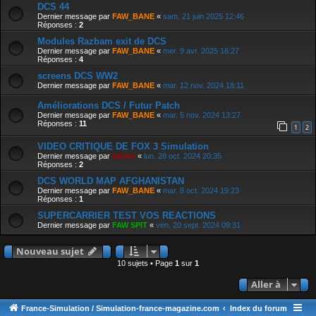
DCS 44
Dernier message par
FAW_BANE
«
sam. 21 juin 2025 12:46
Réponses :
2
Modules Razbam exit de DCS
Dernier message par
FAW_BANE
«
mer. 9 avr. 2025 16:27
Réponses :
4
screens DCS WW2
Dernier message par
FAW_BANE
«
mar. 12 nov. 2024 18:11
Améliorations DCS / Futur Patch
Dernier message par
FAW_BANE
«
mar. 5 nov. 2024 13:27
Réponses :
11
1
2
VIDEO CRITIQUE DE FOX 3 Simulation
Dernier message par
admin
«
lun. 28 oct. 2024 20:35
Réponses :
2
DCS WORLD MAP AFGHANISTAN
Dernier message par
FAW_BANE
«
mar. 8 oct. 2024 19:23
Réponses :
1
SUPERCARRIER TEST VOS REACTIONS
Dernier message par
FAW SPIT
«
ven. 20 sept. 2024 09:31
Nouveau sujet
10 sujets • Page
1
sur
1
Aller à
France-Simulation / Simulation-france-magazine.com
Index du forum