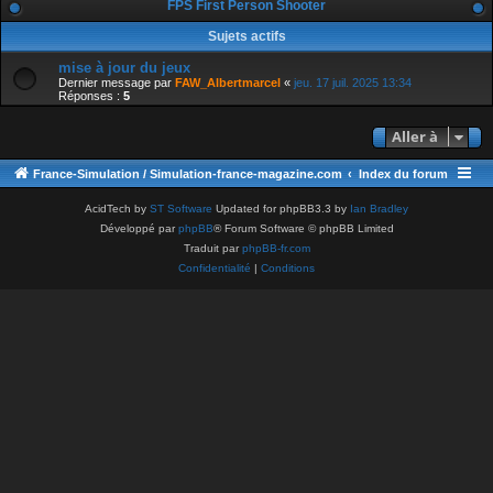
FPS First Person Shooter
Sujets actifs
mise à jour du jeux
Dernier message par
FAW_Albertmarcel
«
jeu. 17 juil. 2025 13:34
Réponses :
5
Aller à
France-Simulation / Simulation-france-magazine.com
Index du forum
AcidTech by
ST Software
Updated for phpBB3.3 by
Ian Bradley
Développé par
phpBB
® Forum Software © phpBB Limited
Traduit par
phpBB-fr.com
Confidentialité
|
Conditions