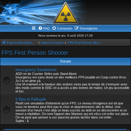
FAQ
Connexion
S’enregistrer
Nous sommes le jeu. 6 août 2026 17:29
France-Simulation / Simulation-france-magazine.com
Index du forum
FPS First Person Shooter
FPS First Person Shooter
Forum
Insurgency Sandstorm
ADD on de Counter Strike puis Stand Alone
Insurgency est sans doute un des meilleurs FPS jouable en Coop contre IA ou
JcJ si on aime çà.
Une IA vraiment a la hauteur des actions vives pas le temps de s'ennuyer avec
des mods comme le ISSC on a accès a des tonnes de matos. Un jeu accessible
et fun.
6 Day to Fallujah
Plutôt une simulation d'infanterie qu'un FPS. Le niveau d'exigence est tel que
vous ne tiendrez peut être pas le choc et abandonnerez dès le début. Une
session d'un heure c'est déjà un beau succès au delà on se déconcentre et on
meurt a répétition. On sent l'apport des Marines qui ont vécu cet enfer sur place.
On ne peut que penser a cez pauvres jeunes lachés dans cet enfer.
Sujets :
1