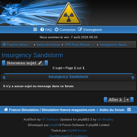
FAQ
Connexion
S’enregistrer
Nous sommes le ven. 7 août 2026 08:33
France-Simulation / Simulation-france-magazine.com
Index du forum
FPS First Person Shooter
Insurgency Sandstorm
Insurgency Sandstorm
Nouveau sujet
0 sujet • Page
1
sur
1
Insurgency Sandstorm
Il n’y a aucun sujet ou message dans ce forum.
Aller à
France-Simulation / Simulation-france-magazine.com
Index du forum
AcidTech by
ST Software
Updated for phpBB3.3 by
Ian Bradley
Développé par
phpBB
® Forum Software © phpBB Limited
Traduit par
phpBB-fr.com
Confidentialité
|
Conditions