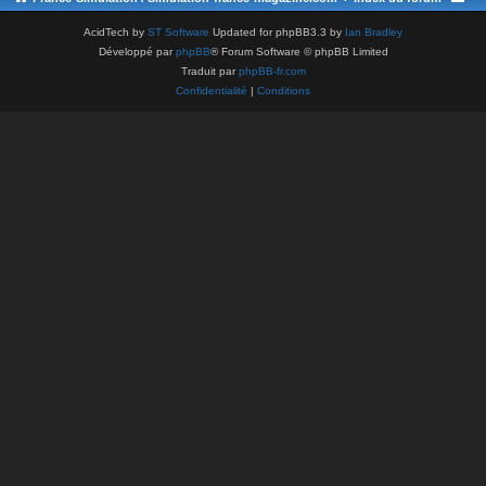
AcidTech by
ST Software
Updated for phpBB3.3 by
Ian Bradley
Développé par
phpBB
® Forum Software © phpBB Limited
Traduit par
phpBB-fr.com
Confidentialité
|
Conditions