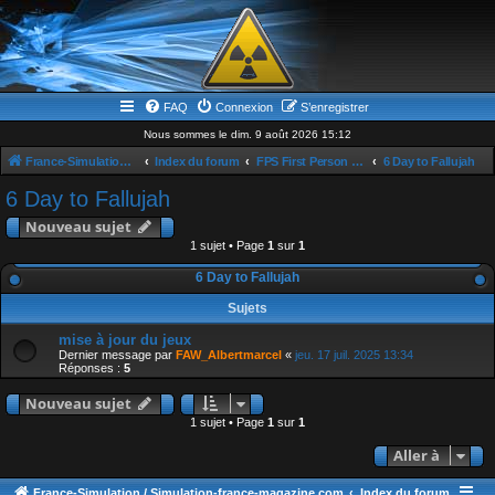
FAQ
Connexion
S’enregistrer
Nous sommes le dim. 9 août 2026 15:12
France-Simulation / Simulation-france-magazine.com
Index du forum
FPS First Person Shooter
6 Day to Fallujah
6 Day to Fallujah
Nouveau sujet
1 sujet • Page
1
sur
1
6 Day to Fallujah
Sujets
mise à jour du jeux
Dernier message par
FAW_Albertmarcel
«
jeu. 17 juil. 2025 13:34
Réponses :
5
Nouveau sujet
1 sujet • Page
1
sur
1
Aller à
France-Simulation / Simulation-france-magazine.com
Index du forum