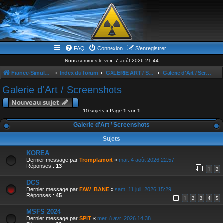
FAQ
Connexion
S’enregistrer
Nous sommes le ven. 7 août 2026 21:44
France-Simulation / Simulation-france-magazine.com
Index du forum
GALERIE ART / SCREENSHOOTS
Galerie d'Art / Screenshots
Galerie d'Art / Screenshots
Nouveau sujet
10 sujets • Page
1
sur
1
Galerie d'Art / Screenshots
Sujets
KOREA
Dernier message par
Tromplamort
«
mar. 4 août 2026 22:57
Réponses :
13
1
2
DCS
Dernier message par
FAW_BANE
«
sam. 11 juil. 2026 15:29
Réponses :
45
1
2
3
4
5
MSFS 2024
Dernier message par
SPIT
«
mer. 8 avr. 2026 14:38