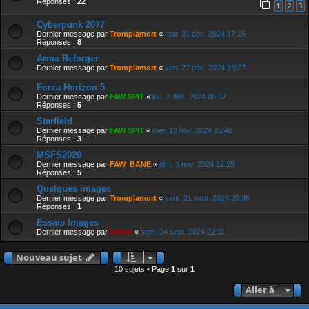
Réponses :
22
1
2
3
Cyberpunk 2077
Dernier message par
Tromplamort
«
mar. 31 déc. 2024 17:15
Réponses :
8
Arma Reforger
Dernier message par
Tromplamort
«
ven. 27 déc. 2024 16:27
Forza Horizon 5
Dernier message par
FAW SPIT
«
lun. 2 déc. 2024 08:07
Réponses :
5
Starfield
Dernier message par
FAW SPIT
«
mer. 13 nov. 2024 10:48
Réponses :
3
MSFS2020
Dernier message par
FAW_BANE
«
dim. 3 nov. 2024 12:25
Réponses :
5
Quelques images
Dernier message par
Tromplamort
«
sam. 21 sept. 2024 20:36
Réponses :
1
Essais Images
Dernier message par
admin
«
sam. 14 sept. 2024 22:11
Nouveau sujet
10 sujets • Page
1
sur
1
Aller à