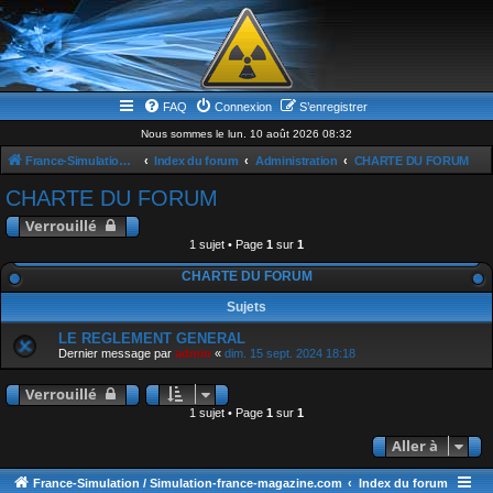
FAQ
Connexion
S’enregistrer
Nous sommes le lun. 10 août 2026 08:32
France-Simulation / Simulation-france-magazine.com
Index du forum
Administration
CHARTE DU FORUM
CHARTE DU FORUM
Verrouillé
1 sujet • Page
1
sur
1
CHARTE DU FORUM
Sujets
LE REGLEMENT GENERAL
Dernier message par
admin
«
dim. 15 sept. 2024 18:18
Verrouillé
1 sujet • Page
1
sur
1
Aller à
France-Simulation / Simulation-france-magazine.com
Index du forum