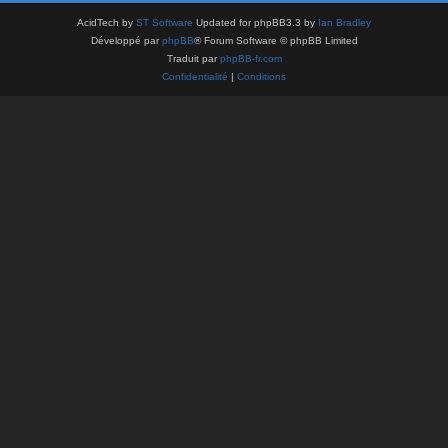
AcidTech by
ST Software
Updated for phpBB3.3 by
Ian Bradley
Développé par
phpBB
® Forum Software © phpBB Limited
Traduit par
phpBB-fr.com
Confidentialité
|
Conditions