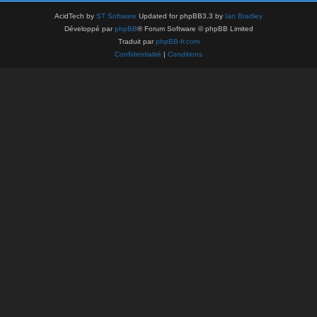
AcidTech by
ST Software
Updated for phpBB3.3 by
Ian Bradley
Développé par
phpBB
® Forum Software © phpBB Limited
Traduit par
phpBB-fr.com
Confidentialité
|
Conditions