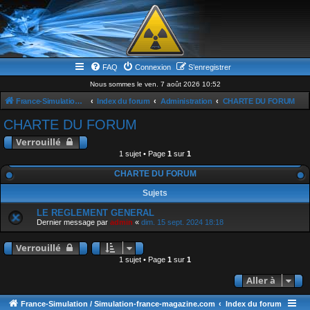
FAQ
Connexion
S’enregistrer
Nous sommes le ven. 7 août 2026 10:52
France-Simulation / Simulation-france-magazine.com
Index du forum
Administration
CHARTE DU FORUM
CHARTE DU FORUM
Verrouillé
1 sujet • Page
1
sur
1
CHARTE DU FORUM
Sujets
LE REGLEMENT GENERAL
Dernier message par
admin
«
dim. 15 sept. 2024 18:18
Verrouillé
1 sujet • Page
1
sur
1
Aller à
France-Simulation / Simulation-france-magazine.com
Index du forum