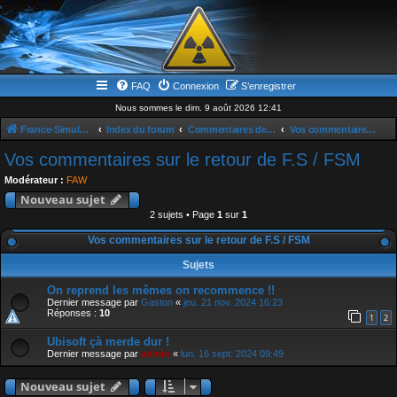
FAQ
Connexion
S’enregistrer
Nous sommes le dim. 9 août 2026 12:41
France-Simulation / Simulation-france-magazine.com
Index du forum
Commentaires des sujets du Site
Vos commentaires sur le retour de F.S / FSM
Vos commentaires sur le retour de F.S / FSM
Modérateur :
FAW
Nouveau sujet
2 sujets • Page
1
sur
1
Vos commentaires sur le retour de F.S / FSM
Sujets
On reprend les mêmes on recommence !!
Dernier message par
Gaston
«
jeu. 21 nov. 2024 16:23
Réponses :
10
1
2
Ubisoft çà merde dur !
Dernier message par
admin
«
lun. 16 sept. 2024 09:49
Nouveau sujet