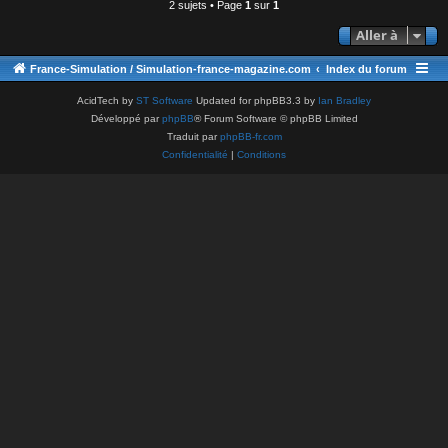
2 sujets • Page
1
sur
1
Aller à
France-Simulation / Simulation-france-magazine.com
Index du forum
AcidTech by
ST Software
Updated for phpBB3.3 by
Ian Bradley
Développé par
phpBB
® Forum Software © phpBB Limited
Traduit par
phpBB-fr.com
Confidentialité
|
Conditions