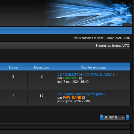
Nous sommes le sam. 8 août 2026 08:07
Heures au format
UTC
Sujets
Messages
Dernier message
LE FEUILLETON CONTINUE. ASSAS…
3
3
V
par
FAW SPIT
o
lun. 7 oct. 2024 15:49
i
r
l
Re: Repris Stalker après patc…
2
17
e
V
par
FAW_BANE
d
o
jeu. 8 janv. 2026 22:08
e
i
r
r
n
l
i
e
Aller à
e
d
r
e
m
r
e
n
s
i