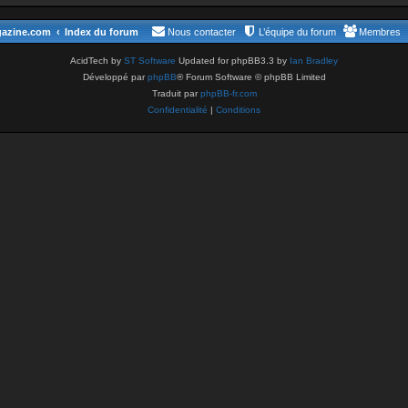
gazine.com
Index du forum
Nous contacter
L’équipe du forum
Membres
AcidTech by
ST Software
Updated for phpBB3.3 by
Ian Bradley
Développé par
phpBB
® Forum Software © phpBB Limited
Traduit par
phpBB-fr.com
Confidentialité
|
Conditions