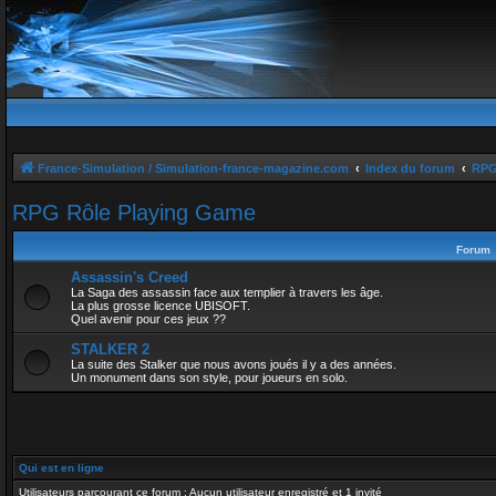
France-Simulation / Simulation-france-magazine.com
Index du forum
RPG
RPG Rôle Playing Game
Forum
Assassin's Creed
La Saga des assassin face aux templier à travers les âge.
La plus grosse licence UBISOFT.
Quel avenir pour ces jeux ??
STALKER 2
La suite des Stalker que nous avons joués il y a des années.
Un monument dans son style, pour joueurs en solo.
Qui est en ligne
Utilisateurs parcourant ce forum : Aucun utilisateur enregistré et 1 invité