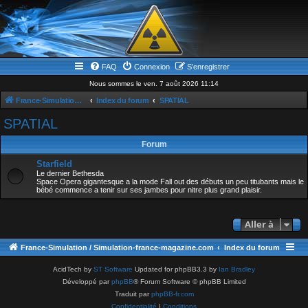
FAQ
Connexion
S’enregistrer
Nous sommes le ven. 7 août 2026 11:14
France-Simulation / Simulation-france-magazine.com
Index du forum
SPATIAL
SPATIAL
Forum
Starfield
Le dernier Bethesda
Space Opera gigantesque a la mode Fall out des débuts un peu titubants mais le
bébé commence a tenir sur ses jambes pour nitre plus grand plaisir.
Aller à
France-Simulation / Simulation-france-magazine.com
Index du forum
AcidTech by
ST Software
Updated for phpBB3.3 by
Ian Bradley
Développé par
phpBB
® Forum Software © phpBB Limited
Traduit par
phpBB-fr.com
Confidentialité
|
Conditions